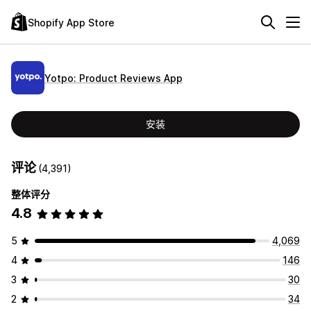
Shopify App Store
Yotpo: Product Reviews App
安装
评论
(4,391)
整体评分
4.8
5
4,069
4
146
3
30
2
34