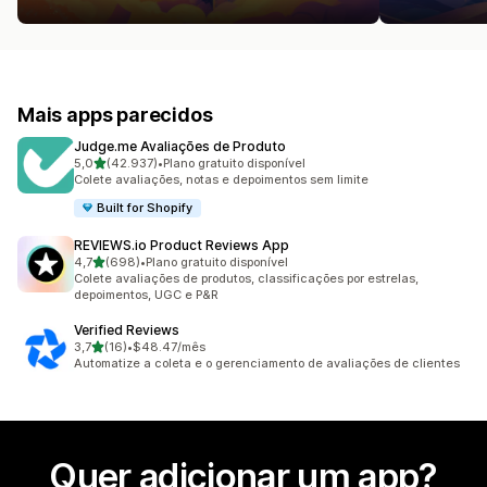
Mais apps parecidos
Judge.me Avaliações de Produto
de 5 estrelas
5,0
(42.937)
•
Plano gratuito disponível
42937 avaliações ao todo
Colete avaliações, notas e depoimentos sem limite
Built for Shopify
REVIEWS.io Product Reviews App
de 5 estrelas
4,7
(698)
•
Plano gratuito disponível
698 avaliações ao todo
Colete avaliações de produtos, classificações por estrelas,
depoimentos, UGC e P&R
Verified Reviews
de 5 estrelas
3,7
(16)
•
$48.47/mês
16 avaliações ao todo
Automatize a coleta e o gerenciamento de avaliações de clientes
Quer adicionar um app?