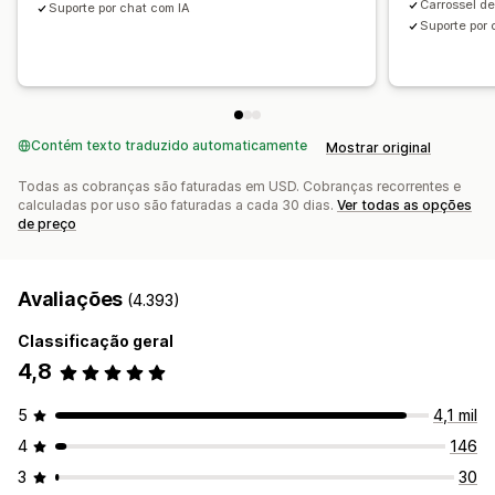
Carrossel d
Suporte por chat com IA
Suporte por 
Contém texto traduzido automaticamente
Mostrar original
Todas as cobranças são faturadas em USD. Cobranças recorrentes e
calculadas por uso são faturadas a cada 30 dias.
Ver todas as opções
de preço
Avaliações
(4.393)
Classificação geral
4,8
5
4,1 mil
4
146
3
30