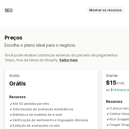
Opções de exibição
SEO
Mostrar os recursos
Avaliações por fotos
Avaliações por vídeos
Ferramentas de SEO
Avaliações por estrelas
Selos
Carrosséis
Carregamento lento
Indexação de páginas
Metatags
Galerias de mídia
Layout de grade
Preços
Esquemas
Geração por IA
Otimização de velocidade
Página de todas as avaliações
Highlights de avaliações
Escolha o plano ideal para o negócio.
Automações
Resumos de avaliações
Filtragem
Rich snippets
Você pode receber cobranças externas do parceiro de pagamentos
Monitoramento de desempenho
Maneiras de obter avaliações
Yotpo, fora da fatura da Shopify.
Saiba mais
Relatórios
Insights e dicas
Análises
Solicitações por e-mail
UGC para redes sociais
Análise de concorrentes
Acompanhamento de conversões
Promoções
Indicações
Importação e exportação
Grátis
Starter
Migração de avaliações
Sindicação de avaliações
$15
Grátis
/mês
Automações
ou $144/ano (
Recursos
Recursos
Até 50 pedidos por mês
O preço var
Solicitações de avaliação automáticas
Coletar foto
Biblioteca de modelos de e-mail
Rich Snippe
Verificação de sentimento e linguagem ofensiva
Google Shop
Exibição de avaliações no site