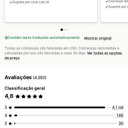
Carrossel d
Suporte por chat com IA
Suporte por 
Contém texto traduzido automaticamente
Mostrar original
Todas as cobranças são faturadas em USD. Cobranças recorrentes e
calculadas por uso são faturadas a cada 30 dias.
Ver todas as opções
de preço
Avaliações
(4.393)
Classificação geral
4,8
5
4,1 mil
4
146
3
30