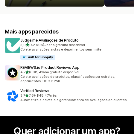
Mais apps parecidos
Judge.me Avaliações de Produto
de 5 estrelas
5,0
(42.998)
•
Plano gratuito disponível
42998 avaliações ao todo
Colete avaliações, notas e depoimentos sem limite
Built for Shopify
REVIEWS.io Product Reviews App
de 5 estrelas
4,7
(698)
•
Plano gratuito disponível
698 avaliações ao todo
Colete avaliações de produtos, classificações por estrelas,
depoimentos, UGC e P&R
Verified Reviews
de 5 estrelas
3,7
(16)
•
$48.47/mês
16 avaliações ao todo
Automatize a coleta e o gerenciamento de avaliações de clientes
Quer adicionar um app?