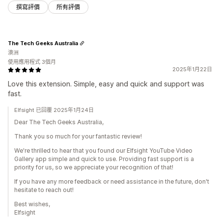
撰寫評價
所有評價
The Tech Geeks Australia
澳洲
使用應用程式 3個月
2025年1月22日
Love this extension. Simple, easy and quick and support was
fast.
Elfsight 已回覆 2025年1月24日
Dear The Tech Geeks Australia,
Thank you so much for your fantastic review!
We're thrilled to hear that you found our Elfsight YouTube Video
Gallery app simple and quick to use. Providing fast support is a
priority for us, so we appreciate your recognition of that!
If you have any more feedback or need assistance in the future, don't
hesitate to reach out!
Best wishes,
Elfsight