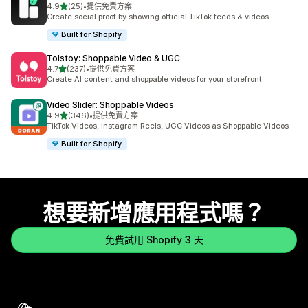
滿分 5 顆星
4.9
(25)
•
提供免費方案
共有 25 則評價
Create social proof by showing official TikTok feeds & videos.
Built for Shopify
Tolstoy: Shoppable Video & UGC
滿分 5 顆星
4.7
(237)
•
提供免費方案
共有 237 則評價
Create AI content and shoppable videos for your storefront.
Video Slider: Shoppable Videos
滿分 5 顆星
4.9
(346)
•
提供免費方案
共有 346 則評價
TikTok Videos, Instagram Reels, UGC Videos as Shoppable Videos
Built for Shopify
想要新增應用程式嗎？
免費試用 Shopify 3 天