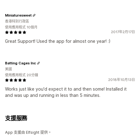
Miniaturesweet
香港特別行政區
使用應用程式 10個月
2017年2月17日
Great Support! Used the app for almost one year! :)
Batting Cages Inc
美國
使用應用程式 20分鐘
2018年10月13日
Works just like you'd expect it to and then some! Installed it
and was up and running in less than 5 minutes.
支援服務
App 支援由 Elfsight 提供。