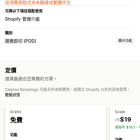
這項應用程式尚未翻譯成繁體中文
可與以下項目搭配使用
Shopify 管理介面
類別
隨需即印 (POD)
顯示功能
商品客製化
私人標籤
個人化
定價
商品
選擇最適合您業務的方案。
服飾
Cleyton Bonamigo 可能另外收取費用，並開立 Shopify 以外的其他發票。
運送選項
瞭解詳情
自訂運送
追蹤訂單
Grátis
Scale
$19
免費
/月
或每年 $183，
功能
功能