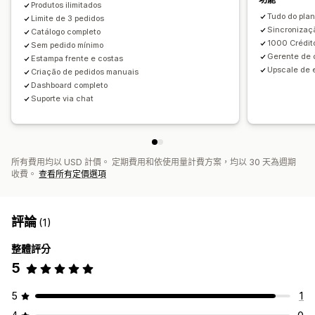
Produtos ilimitados
Tudo do plan
Limite de 3 pedidos
Sincronizaç
Catálogo completo
1000 Crédit
Sem pedido mínimo
Gerente de 
Estampa frente e costas
Upscale de 
Criação de pedidos manuais
Dashboard completo
Suporte via chat
所有費用均以 USD 計價。 定期費用和依使用量計費方案，均以 30 天為週期
收費。
查看所有定價選項
評論
(1)
整體評分
5
5
1