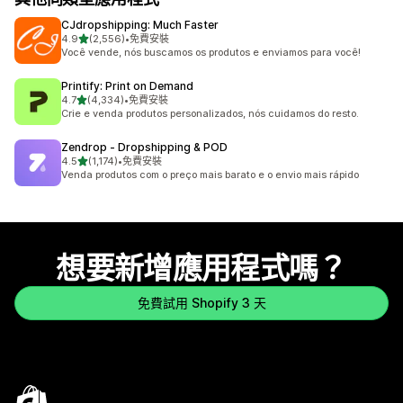
CJdropshipping: Much Faster
滿分 5 顆星
4.9
(2,556)
•
免費安裝
共有 2556 則評價
Você vende, nós buscamos os produtos e enviamos para você!
Printify: Print on Demand
滿分 5 顆星
4.7
(4,334)
•
免費安裝
共有 4334 則評價
Crie e venda produtos personalizados, nós cuidamos do resto.
Zendrop ‑ Dropshipping & POD
滿分 5 顆星
4.5
(1,174)
•
免費安裝
共有 1174 則評價
Venda produtos com o preço mais barato e o envio mais rápido
想要新增應用程式嗎？
免費試用 Shopify 3 天