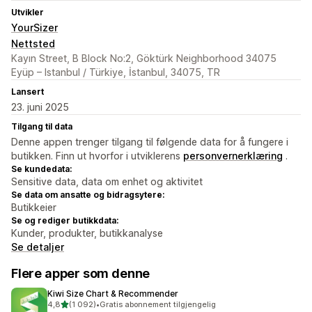
Utvikler
YourSizer
Nettsted
Kayın Street, B Block No:2, Göktürk Neighborhood 34075
Eyüp – Istanbul / Türkiye, İstanbul, 34075, TR
Lansert
23. juni 2025
Tilgang til data
Denne appen trenger tilgang til følgende data for å fungere i
butikken. Finn ut hvorfor i utviklerens
personvernerklæring
.
Se kundedata:
Sensitive data, data om enhet og aktivitet
Se data om ansatte og bidragsytere:
Butikkeier
Se og rediger butikkdata:
Kunder, produkter, butikkanalyse
Se detaljer
Flere apper som denne
Kiwi Size Chart & Recommender
av 5 stjerner
4,8
(1 092)
•
Gratis abonnement tilgjengelig
Totalt 1092 omtaler