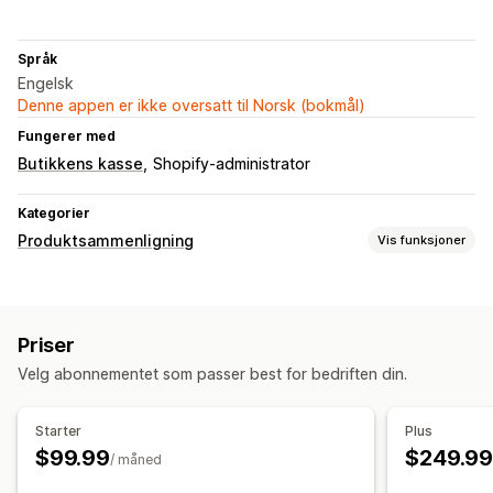
Språk
Engelsk
Denne appen er ikke oversatt til Norsk (bokmål)
Fungerer med
Butikkens kasse
Shopify-administrator
Kategorier
Produktsammenligning
Vis funksjoner
Sammenligningsverktøy
Popup-vinduer
Størrelseskart
Anbefalinger
Priser
KI-anbefalinger
Analyse
Velg abonnementet som passer best for bedriften din.
Visningsalternativer
Mobilresponsiv
Starter
Plus
$99.99
$249.9
/ måned