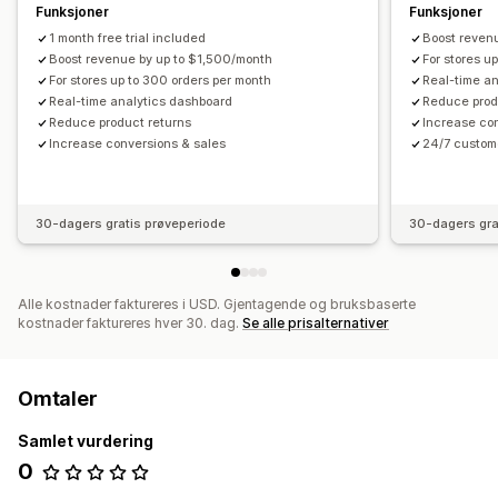
Funksjoner
Funksjoner
1 month free trial included
Boost reven
Boost revenue by up to $1,500/month
For stores u
For stores up to 300 orders per month
Real-time a
Real-time analytics dashboard
Reduce prod
Reduce product returns
Increase co
Increase conversions & sales
24/7 custom
30-dagers gratis prøveperiode
30-dagers gra
Alle kostnader faktureres i USD. Gjentagende og bruksbaserte
kostnader faktureres hver 30. dag.
Se alle prisalternativer
Omtaler
Samlet vurdering
0