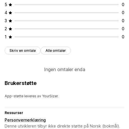
5
0
4
0
3
0
2
0
1
0
Skriv en omtale
Alle omtaler
Ingen omtaler enda
Brukerstøtte
App-støtte leveres av YourSizer.
Ressurser
Personvernerklæring
Denne utvikleren tilbyr ikke direkte støtte på Norsk (bokmål).