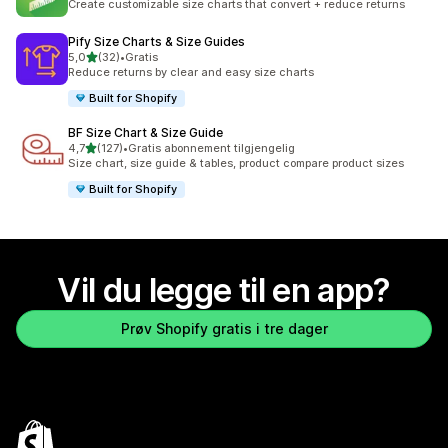
Create customizable size charts that convert + reduce returns
Pify Size Charts & Size Guides
av 5 stjerner
5,0
(32)
•
Gratis
Totalt 32 omtaler
Reduce returns by clear and easy size charts
Built for Shopify
BF Size Chart & Size Guide
av 5 stjerner
4,7
(127)
•
Gratis abonnement tilgjengelig
Totalt 127 omtaler
Size chart, size guide & tables, product compare product sizes
Built for Shopify
Vil du legge til en app?
Prøv Shopify gratis i tre dager