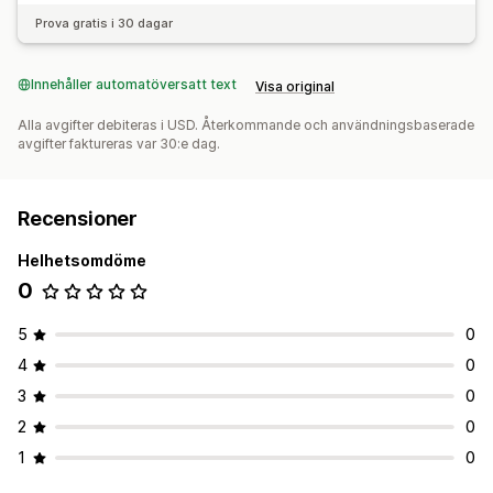
Prova gratis i 30 dagar
Innehåller automatöversatt text
Visa original
Alla avgifter debiteras i USD. Återkommande och användningsbaserade
avgifter faktureras var 30:e dag.
Recensioner
Helhetsomdöme
0
5
0
4
0
3
0
2
0
1
0