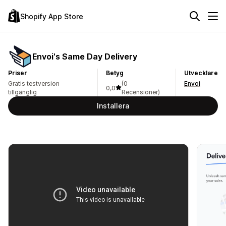
Shopify App Store
Envoi's Same Day Delivery
Priser
Betyg
Utvecklare
Gratis testversion
(0
Envoi
0,0
tillgänglig
Recensioner)
Installera