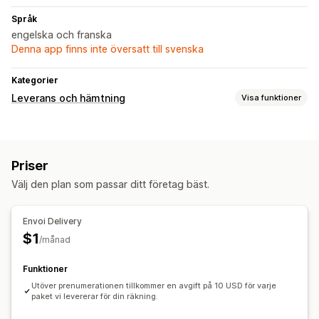
Språk
engelska och franska
Denna app finns inte översatt till svenska
Kategorier
Leverans och hämtning
Visa funktioner
Leveransalternativ
Tidsgränser
Flera platser
Planering av transportvägar
Priser
Förartilldelning
Fraktsedlar
Välj den plan som passar ditt företag bäst.
Hämtningsalternativ
Trottoarkant
I butik
Flera platser
Schemaläggning
Envoi Delivery
$1
Spårning i realtid
/månad
SMS-aviseringar
Leveranskarta
E-postaviseringar
Funktioner
Beräknade leveransdagar
Förarspårning
Orderspårning
Utöver prenumerationen tillkommer en avgift på 10 USD för varje
Leveransbevis
Spåra sidor
Optimering av transportväg
paket vi levererar för din räkning.