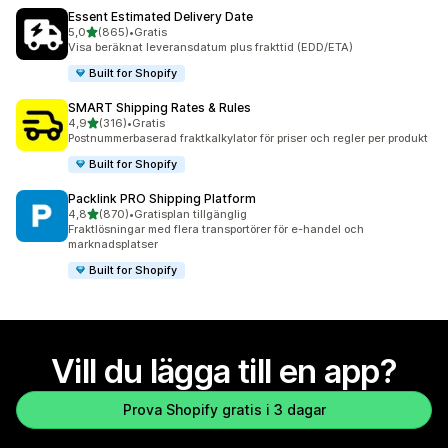
Essent Estimated Delivery Date
av 5 stjärnor
5,0
(865)
•
Gratis
865 recensioner totalt
Visa beräknat leveransdatum plus frakttid (EDD/ETA)
Built for Shopify
SMART Shipping Rates & Rules
av 5 stjärnor
4,9
(316)
•
Gratis
316 recensioner totalt
Postnummerbaserad fraktkalkylator för priser och regler per produkt
Built for Shopify
Packlink PRO Shipping Platform
av 5 stjärnor
4,8
(870)
•
Gratisplan tillgänglig
870 recensioner totalt
Fraktlösningar med flera transportörer för e-handel och
marknadsplatser
Built for Shopify
Vill du lägga till en app?
Prova Shopify gratis i 3 dagar