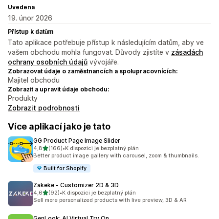
Uvedena
19. únor 2026
Přístup k datům
Tato aplikace potřebuje přístup k následujícím datům, aby ve
vašem obchodu mohla fungovat. Důvody zjistíte v
zásadách
ochrany osobních údajů
vývojáře.
Zobrazovat údaje o zaměstnancích a spolupracovnících:
Majitel obchodu
Zobrazit a upravit údaje obchodu:
Produkty
Zobrazit podrobnosti
Více aplikací jako je tato
GG Product Page Image Slider
z 5 hvězd
4,8
(166)
•
K dispozici je bezplatný plán
Celkový počet recenzí: 166
Better product image gallery with carousel, zoom & thumbnails.
Built for Shopify
Zakeke ‑ Customizer 2D & 3D
z 5 hvězd
4,6
(92)
•
K dispozici je bezplatný plán
Celkový počet recenzí: 92
Sell more personalized products with live preview, 3D & AR
GenLook: AI Virtual Try On