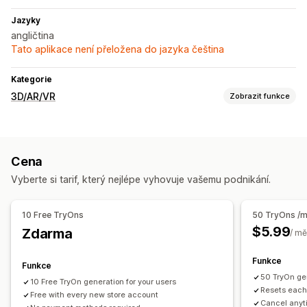
Jazyky
angličtina
Tato aplikace není přeložena do jazyka čeština
Kategorie
3D/AR/VR
Zobrazit funkce
Vizualizace
Virtuální vyzkoušení
Živé náhledy
Cena
Využívající umělou inteligenci
Vyberte si tarif, který nejlépe vyhovuje vašemu podnikání.
Přizpůsobení
Obrázky
Nahrání souboru
10 Free TryOns
50 TryOns /
$5.99
Zdarma
/ mě
Funkce
Funkce
50 TryOn gen
10 Free TryOn generation for your users
Resets each
Free with every new store account
Cancel anyt