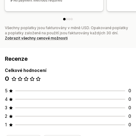
No payment methods required
Všechny poplatky jsou fakturovány v měně USD. Opakované poplatky
a poplatky založené na použití jsou fakturovány každých 30 dní.
Zobrazit všechny cenové možnosti
Recenze
Celkové hodnocení
0
5
0
4
0
3
0
2
0
1
0