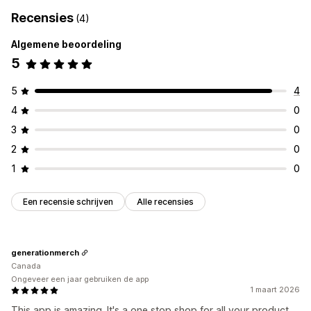
Recensies
(4)
Algemene beoordeling
5
5
4
4
0
3
0
2
0
1
0
Een recensie schrijven
Alle recensies
generationmerch
Canada
Ongeveer een jaar gebruiken de app
1 maart 2026
This app is amazing. It's a one stop shop for all your product