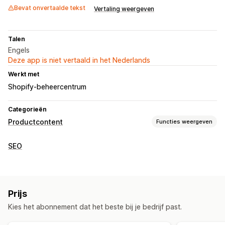
Bevat onvertaalde tekst
Vertaling weergeven
Talen
Engels
Deze app is niet vertaald in het Nederlands
Werkt met
Shopify-beheercentrum
Categorieën
Productcontent
Functies weergeven
Contenttypes
SEO
Beschrijvingen
Titels
SEO-beschrijvingen
SEO-titels
Collectiebeschrijvingen
Gestructureerde gegevens
Contentontwikkeling
Prijs
AI-generatie
Prompttemplates
Toon en stijl
Kies het abonnement dat het beste bij je bedrijf past.
Meerdere talen
Vertaling
Bulkbewerking