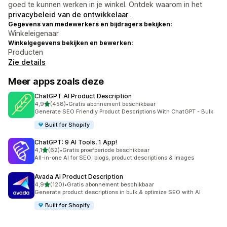
goed te kunnen werken in je winkel. Ontdek waarom in het
privacybeleid van de ontwikkelaar
.
Gegevens van medewerkers en bijdragers bekijken:
Winkeleigenaar
Winkelgegevens bekijken en bewerken:
Producten
Zie details
Meer apps zoals deze
ChatGPT AI Product Description
van 5 sterren
4,9
(458)
•
Gratis abonnement beschikbaar
458 recensies in totaal
Generate SEO Friendly Product Descriptions With ChatGPT - Bulk
Built for Shopify
ChatGPT: 9 AI Tools, 1 App!
van 5 sterren
4,1
(62)
•
Gratis proefperiode beschikbaar
62 recensies in totaal
All-in-one AI for SEO, blogs, product descriptions & Images
Avada AI Product Description
van 5 sterren
4,9
(120)
•
Gratis abonnement beschikbaar
120 recensies in totaal
Generate product descriptions in bulk & optimize SEO with AI
Built for Shopify