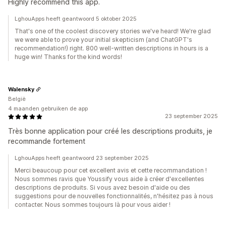
Highly recommend this app.
LghouApps heeft geantwoord 5 oktober 2025
That's one of the coolest discovery stories we've heard! We're glad
we were able to prove your initial skepticism (and ChatGPT's
recommendation!) right. 800 well-written descriptions in hours is a
huge win! Thanks for the kind words!
Walensky
België
4 maanden gebruiken de app
23 september 2025
Très bonne application pour créé les descriptions produits, je
recommande fortement
LghouApps heeft geantwoord 23 september 2025
Merci beaucoup pour cet excellent avis et cette recommandation !
Nous sommes ravis que Youssify vous aide à créer d'excellentes
descriptions de produits. Si vous avez besoin d'aide ou des
suggestions pour de nouvelles fonctionnalités, n'hésitez pas à nous
contacter. Nous sommes toujours là pour vous aider !