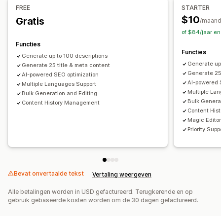
FREE
STARTER
SEO
$10
Gratis
/maan
Collectie-SEO
Automatische optimalisatie
of $84/jaar e
Trefwoordonderzoek
SEO-audits
Functies
Functies
Generate up to 100 descriptions
Generate up
Generate 25 title & meta content
Generate 25
AI-powered SEO optimization
AI-powered 
Multiple Languages Support
Multiple La
Bulk Generation and Editing
Bulk Genera
Content History Management
Content His
Magic Editor
Priority Supp
Bevat onvertaalde tekst
Vertaling weergeven
Alle betalingen worden in USD gefactureerd. Terugkerende en op
gebruik gebaseerde kosten worden om de 30 dagen gefactureerd.