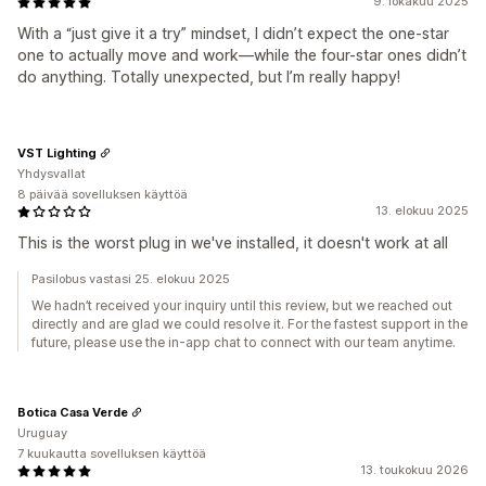
9. lokakuu 2025
With a “just give it a try” mindset, I didn’t expect the one-star
one to actually move and work—while the four-star ones didn’t
do anything. Totally unexpected, but I’m really happy!
VST Lighting
Yhdysvallat
8 päivää sovelluksen käyttöä
13. elokuu 2025
This is the worst plug in we've installed, it doesn't work at all
Pasilobus vastasi 25. elokuu 2025
We hadn’t received your inquiry until this review, but we reached out
directly and are glad we could resolve it. For the fastest support in the
future, please use the in-app chat to connect with our team anytime.
Botica Casa Verde
Uruguay
7 kuukautta sovelluksen käyttöä
13. toukokuu 2026