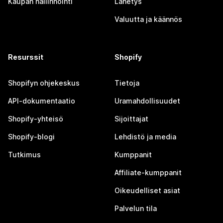
Kaupan hallinnointi
Lähetys
Valuutta ja käännös
Resurssit
Shopify
Shopifyn ohjekeskus
Tietoja
API-dokumentaatio
Uramahdollisuudet
Shopify-yhteisö
Sijoittajat
Shopify-blogi
Lehdistö ja media
Tutkimus
Kumppanit
Affiliate-kumppanit
Oikeudelliset asiat
Palvelun tila