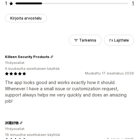
1
1
Kirjoita arvostelu
Tarkenna
Lajittele
Killeen Security Products
Yhdysvallat
6 kuukautta sovelluksen käyttöä
Muokattu 17. maaliskuu 2026
The app looks good and works exactly how it should.
Whenever I have a small issue or customization request,
support always helps me very quickly and does an amazing
job!
沐陽好物
Yhdysvallat
16 minuuttia sovelluksen käyttöä