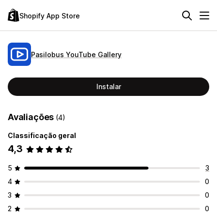
Shopify App Store
Pasilobus YouTube Gallery
Instalar
Avaliações
(4)
Classificação geral
4,3
5
3
4
0
3
0
2
0