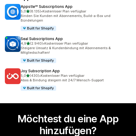
Appstle℠ Subscriptions App
von 5 Sternen
5,0
(8.135)
•
Kostenloser Plan verfügbar
8135 Rezensionen insgesamt
Binden Sie Kunden mit Abonnements, Build-a-Box und
Bündelungen
Built for Shopify
Seal Subscriptions App
von 5 Sternen
4,9
(2.940)
•
Kostenloser Plan verfügbar
2940 Rezensionen insgesamt
Steigere Umsatz & Kundenbindung mit Abonnements &
Mitgliedschaften!
Built for Shopify
Joy Subscription App
von 5 Sternen
5,0
(430)
•
Kostenloser Plan verfügbar
430 Rezensionen insgesamt
Abos & Bindung steigern mit 24/7 Mensch-Support
Built for Shopify
Möchtest du eine App
hinzufügen?