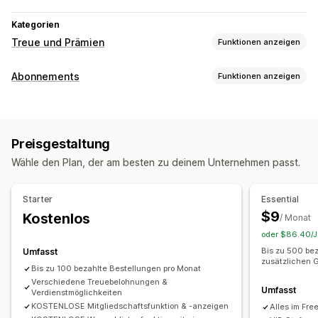
Kategorien
Treue und Prämien
Funktionen anzeigen
Programmtypen
Abonnements
Funktionen anzeigen
Prämienprogramme
Mitgliedschaften
VIP-Stufen
Abonnementtypen
Empfehlungen
Wunschlisten
Cashback-Programme
Mitgliedschaften
Digitale Wallets
Individuelle Programme
Preisgestaltung
Die Preise kannst du festlegen
Prämien, die du anbieten kannst
Wähle den Plan, der am besten zu deinem Unternehmen passt.
Wiederkehrende Zahlungen
Punkte
Rabatte
Coupons
Geschenke
Cashback
Shop-Guthaben
POS-Prämien
Kostenloser Versand
Starter
Essential
Kostenlose Produkte
Frühzeitiger Zugriff
$9
Kostenlos
/ Monat
Exklusiver Zugriff
Vergünstigungen für Mitglieder
Badges
oder $86.40/Ja
Individuelle Prämien
Bis zu 500 bez
Umfasst
zusätzlichen 
Bis zu 100 bezahlte Bestellungen pro Monat
Verschiedene Treuebelohnungen &
Umfasst
Verdienstmöglichkeiten
KOSTENLOSE Mitgliedschaftsfunktion & -anzeigen
Alles im Free