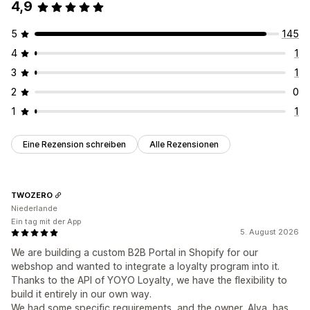
4,9
5
145
4
1
3
1
2
0
1
1
Eine Rezension schreiben
Alle Rezensionen
TWOZERO
Niederlande
Ein tag mit der App
5. August 2026
We are building a custom B2B Portal in Shopify for our
webshop and wanted to integrate a loyalty program into it.
Thanks to the API of YOYO Loyalty, we have the flexibility to
build it entirely in our own way.
We had some specific requirements, and the owner, Alva, has