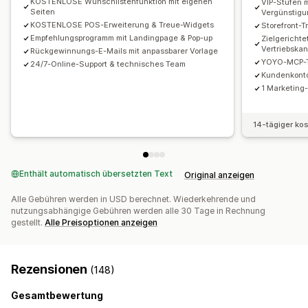
KOSTENLOSE Wunschlistenfunktion mit eigenen
VIP-Stufen m
Seiten
Vergünstig
KOSTENLOSE POS-Erweiterung & Treue-Widgets
Storefront-T
Empfehlungsprogramm mit Landingpage & Pop-up
Zielgerichte
Vertriebska
Rückgewinnungs-E-Mails mit anpassbarer Vorlage
YOYO-MCP-To
24/7-Online-Support & technisches Team
Kundenkonto
1 Marketing-
14-tägiger ko
Enthält automatisch übersetzten Text
Original anzeigen
Alle Gebühren werden in USD berechnet. Wiederkehrende und
nutzungsabhängige Gebühren werden alle 30 Tage in Rechnung
gestellt.
Alle Preisoptionen anzeigen
Rezensionen
(148)
Gesamtbewertung