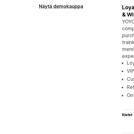
Näytä demokauppa
Loya
& Wi
YOYO 
compa
purch
train
membe
expe
Loy
VIP
Cus
Ref
On-
Kielet