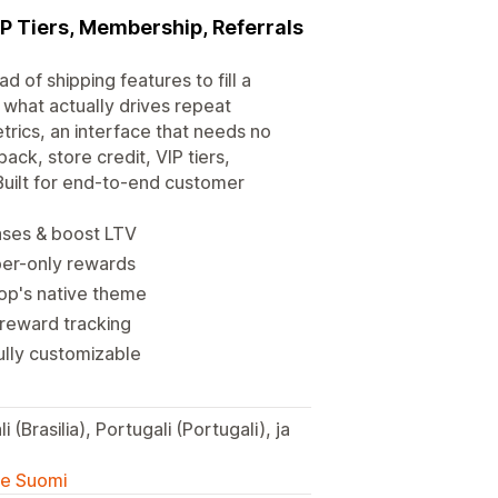
IP Tiers, Membership, Referrals
ad of shipping features to fill a
 what actually drives repeat
trics, an interface that needs no
ack, store credit, VIP tiers,
 Built for end-to-end customer
ases & boost LTV
ber-only rewards
op's native theme
 reward tracking
lly customizable
i (Brasilia), Portugali (Portugali), ja
lle Suomi