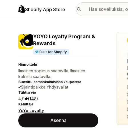
Shopify App Store
Esitt
YOYO Loyalty Program &
Rewards
Built for Shopify
Hinnoittelu
Ilmainen sopimus saatavilla. Ilmainen
kokeilu saatavilla.
Suosittu samankaltaisissa kaupoissa
Sijaintipaikka Yhdysvallat
Tähtiarvio
4,9
(148)
Kehittäjä
YoYo Loyalty
Asenna