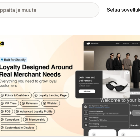
Selaa sovellu
elykuvagalleria