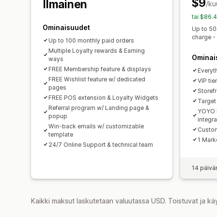
$9
Ilmainen
/ku
tai $86.
Ominaisuudet
Up to 50
charge -
Up to 100 monthly paid orders
Multiple Loyalty rewards & Earning
Ominai
ways
FREE Membership feature & displays
Everyth
FREE Wishlist feature w/ dedicated
VIP tie
pages
Storef
FREE POS extension & Loyalty Widgets
Target
Referral program w/ Landing page &
YOYO 
popup
integr
Win-back emails w/ customizable
Custom
template
1 Mark
24/7 Online Support & technical team
14 päivä
Kaikki maksut laskutetaan valuutassa USD. Toistuvat ja kä