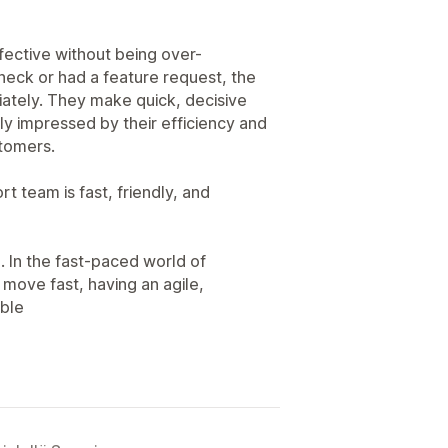
ffective without being over-
eck or had a feature request, the
tely. They make quick, decisive
y impressed by their efficiency and
stomers.
t team is fast, friendly, and
. In the fast-paced world of
ove fast, having an agile,
able