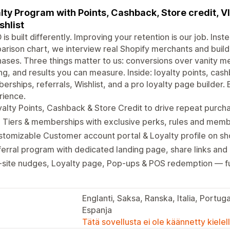
lty Program with Points, Cashback, Store credit, V
shlist
is built differently. Improving your retention is our job. Inste
rison chart, we interview real Shopify merchants and build
ases. Three things matter to us: conversions over vanity me
ing, and results you can measure. Inside: loyalty points, cashb
rships, referrals, Wishlist, and a pro loyalty page builder.
rience.
alty Points, Cashback & Store Credit to drive repeat purch
 Tiers & memberships with exclusive perks, rules and mem
tomizable Customer account portal & Loyalty profile on sh
erral program with dedicated landing page, share links and
site nudges, Loyalty page, Pop-ups & POS redemption — fu
Englanti, Saksa, Ranska, Italia, Portugal
Espanja
Tätä sovellusta ei ole käännetty kiele