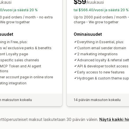
$59
ukausi
/kuukausi
40/vuosi ja säästä 20 %
tai $566.40/vuosi ja säästä 20 %
0 paid orders / month - no extra
Up to 2000 paid orders / month -
 We grow together
charge - We grow together
suudet
Ominaisuudet
ing in Free, plus:
Everything in Essential, plus:
rs w/ exclusive perks & benefits
Custom email sender domain
ront Loyalty page
2 marketing integrations
 specific sales channels
Advanced loyalty & referral set
MCP Token and AI agent
API & developer toolkit access
ations
Early access to new features
er account page in online store
Hydrogen & custom theme sup
eting integration
n maksuton kokeilu
14 päivän maksuton kokeilu
yttöperusteiset maksut laskutetaan 30 päivän välein.
Näytä kaikki h