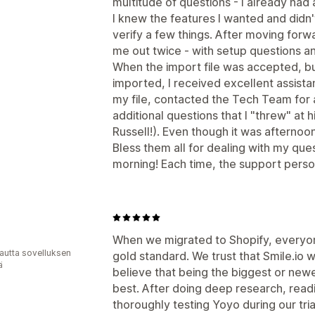
multitude of questions - I already had 
I knew the features I wanted and didn'
verify a few things. After moving forwa
me out twice - with setup questions and
When the import file was accepted, b
imported, I received excellent assista
my file, contacted the Tech Team for 
additional questions that I "threw" at
Russell!). Even though it was afternoo
Bless them all for dealing with my ques
morning! Each time, the support person
When we migrated to Shopify, everyo
autta sovelluksen
gold standard. We trust that Smile.io wi
ä
believe that being the biggest or new
best. After doing deep research, read
thoroughly testing Yoyo during our tri