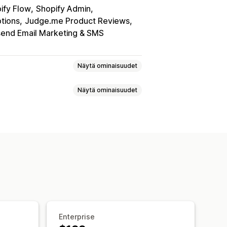
ify Flow
Shopify Admin
tions
Judge.me Product Reviews
end Email Marketing & SMS
Näytä ominaisuudet
Näytä ominaisuudet
-tasot
Suosittelut
Toivelistat
ukautetut ohjelmat
Cash back
Kauppakrediitti
set tuotteet
Varhainen käyttöoikeus
Tunnukset
Mukautetut palkkiot
Enterprise