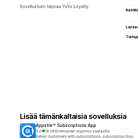
Sovellustuen tarjoaa YoYo Loyalty.
Kehitt
Lanse
Tietoj
Lisää tämänkaltaisia sovelluksia
Appstle℠ Subscriptions App
/ 5 tähteä
5,0
(8 096)
•
Ilmainen sopimus saatavilla
8096 arvostelua yhteensä
Retain customers with subscriptions, subscription box,