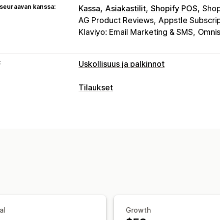
 seuraavan kanssa:
Kassa
Asiakastilit
Shopify POS
Shop
AG Product Reviews
Appstle Subscrip
Klaviyo: Email Marketing & SMS
Omnis
t
Uskollisuus ja palkinnot
Ohjelmatyypit
Tilaukset
Palkitsemisohjelmat
Jäsenyydet
VIP
Toistotilaustyypit
Cash back -ohjelmat
Digilompakot
M
Jäsenyydet
Tarjottavat palkkiot
Hinnoitteluvaihtoehdot
Pisteet
Alennukset
Kupongit
Lahjat
Toistuvat maksut
POS-palkkiot
Ilmainen toimitus
Ilmai
Käyttö yksinoikeudella
Jäsenyysedut
al
Growth