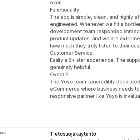
over.
Functionality:
The app is simple, clean, and highly e
engineered. Whenever we hit a bottlen
development team responded immedia
product updates, and we are extremel
how much they truly listen to their cu
Customer Service:
Easily a 5+ star experience. The suppor
genuinely helpful.
Overall:
The Yoyo team is incredibly dedicated
eCommerce where business needs to m
responsive partner like Yoyo is invalu
sit
Tietosuojakäytäntö