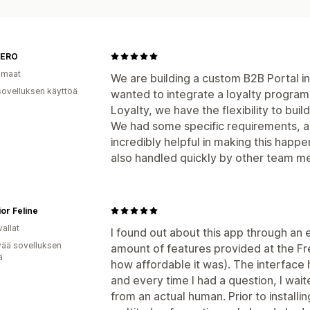
ERO
omaat
We are building a custom B2B Portal i
sovelluksen käyttöä
wanted to integrate a loyalty program 
Loyalty, we have the flexibility to build
We had some specific requirements, a
incredibly helpful in making this happ
also handled quickly by other team m
or Feline
allat
I found out about this app through an 
vää sovelluksen
amount of features provided at the Fre
ä
how affordable it was). The interface 
and every time I had a question, I wai
from an actual human. Prior to install