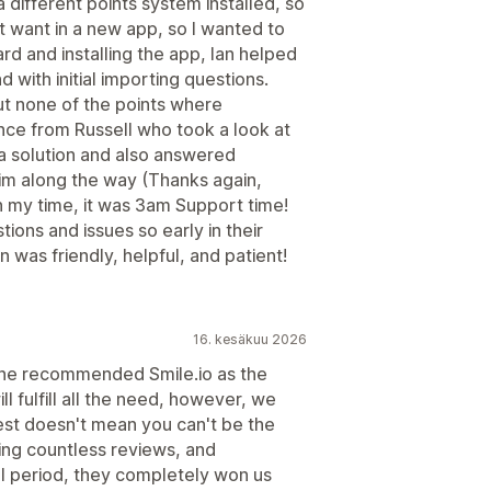
a different points system installed, so
t want in a new app, so I wanted to
rd and installing the app, Ian helped
 with initial importing questions.
ut none of the points where
nce from Russell who took a look at
a solution and also answered
 him along the way (Thanks again,
n my time, it was 3am Support time!
tions and issues so early in their
 was friendly, helpful, and patient!
16. kesäkuu 2026
ne recommended Smile.io as the
ll fulfill all the need, however, we
est doesn't mean you can't be the
ing countless reviews, and
al period, they completely won us