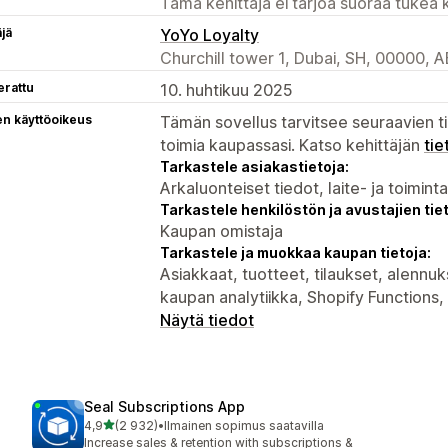
Tämä kehittäjä ei tarjoa suoraa tukea k
äjä
YoYo Loyalty
Churchill tower 1, Dubai, SH, 00000, A
erattu
10. huhtikuu 2025
en käyttöoikeus
Tämän sovellus tarvitsee seuraavien ti
toimia kaupassasi. Katso kehittäjän
tie
Tarkastele asiakastietoja:
Arkaluonteiset tiedot, laite- ja toimint
Tarkastele henkilöstön ja avustajien tiet
Kaupan omistaja
Tarkastele ja muokkaa kaupan tietoja:
Asiakkaat, tuotteet, tilaukset, alennuks
kaupan analytiikka, Shopify Functions
Näytä tiedot
Seal Subscriptions App
/ 5 tähteä
4,9
(2 932)
•
Ilmainen sopimus saatavilla
2932 arvostelua yhteensä
Increase sales & retention with subscriptions &