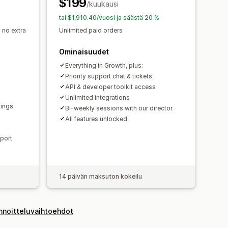
$199
/kuukausi
tai $1,910.40/vuosi ja säästä 20 %
 no extra
Unlimited paid orders
Ominaisuudet
Everything in Growth, plus:
Priority support chat & tickets
API & developer toolkit access
Unlimited integrations
tings
Bi-weekly sessions with our director
All features unlocked
port
14 päivän maksuton kokeilu
innoitteluvaihtoehdot