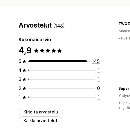
Arvostelut
TWOZ
(148)
Alank
Päivä 
Kokonaisarvio
4,9
5
145
4
1
3
1
2
0
Superi
Yhdysv
1
1
12 päi
käyttö
Kirjoita arvostelu
Kaikki arvostelut