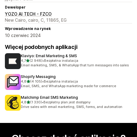
Deweloper
YOZO AI TECH - FZCO
New Cairo, cairo, C, 11865, EG
Wprowadzenie na rynek
10 czerwiec 2024
Więcej podobnych aplikacji
Klaviyo: Email Marketing & SMS
na 5 gwiazdek
4,7
(2 948)
•
Bezpłatna instalacja
Łączna liczba recenzji: 2948
Email marketing, SMS, & WhatsApp that turn messages into sales
Shopify Messaging
na 5 gwiazdek
4,8
(4 105)
•
Bezpłatna instalacja
Łączna liczba recenzji: 4105
Email, SMS, and WhatsApp marketing made for commerce
Mailchimp Email SMS Marketing
na 5 gwiazdek
4,8
(1 330)
•
Bezpłatny plan jest dostępny
Łączna liczba recenzji: 1330
Drive sales with email marketing, SMS, forms, and automation