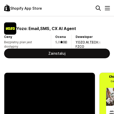
Shopify App Store
Yozo: Email,SMS, CX AI Agent
Ceny
Ocena
Deweloper
Bezpłatny plan jest
5,0
(8)
YOZO AI TECH -
dostępny
FZCO
Zainstaluj