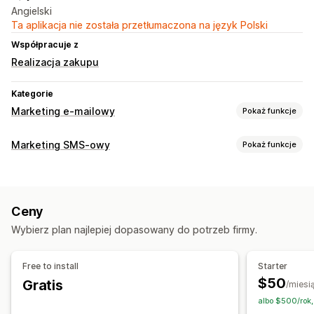
Angielski
Ta aplikacja nie została przetłumaczona na język Polski
Współpracuje z
Realizacja zakupu
Kategorie
Marketing e-mailowy
Pokaż funkcje
Rodzaje kampanii
Marketing SMS-owy
Pokaż funkcje
Kampanie e-mailowe
Kampanie SMS-owe
Zarządzanie kampaniami
Powiadomienia push
Newslettery
Wyskakujące okienka
Testy A/B
Zbiorcze przesyłanie wiadomości
Zgodność
Formularze
Rabaty
Nagrody
Promocje
Ceny
Niestandardowy identyfikator nadawcy
Tłumaczenie
E-maile zachęcające do kupienia droższego produktu
Wybierz plan najlepiej dopasowany do potrzeb firmy.
Spersonalizowane wiadomości
E-maile zachęcające do kupienia produktu dodatkowego
Zaplanowane wysyłanie wiadomości
Wzorce
E-maile o stanie koszyka
E-maile o realizacji zakupu
Free to install
Starter
Współczynniki konwersji
Analizy w czasie rzeczywistym
Zamiar opuszczenia strony
Porzucony koszyk
$50
Gratis
/miesi
Śledzenie ROI
Segmentacja
Segmenty niestandardowe
Przeglądaj porzucenie koszyka
E-maile powitalne
albo $500/rok,
Opt-in
E-maile po wykonaniu danej czynności