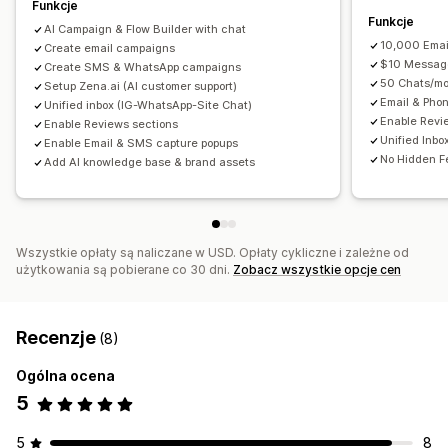
Funkcje
E-maile o obniżce ceny
Funkcje
Automatyzacja workflow
AI Campaign & Flow Builder with chat
E-maile o ponownej dostępności produktu
10,000 Emai
Odzyskiwanie koszyka
Create email campaigns
Wiadomości z okazji urodzin
$10 Messag
E-maile o odzyskaniu klienta
Rekomendacje produktów
Create SMS & WhatsApp campaigns
Kody rabatowe
Prośby o informację zwrotną
50 Chats/mo
Setup Zena.ai (AI customer support)
Kampanie kropelkowe
Recenzje produktu
Potwierdzenia zamówienia
Przypomnienie o płatności
Email & Pho
Unified inbox (IG-WhatsApp-Site Chat)
Kampanie niestandardowe
Enable Revi
Enable Reviews sections
Rekomendacje produktów
Śledzenie zamówień
Unified Inbo
Enable Email & SMS capture popups
Odnowienie subskrypcji
Wiadomości powitalne
Zarządzanie kampaniami
No Hidden F
Add AI knowledge base & brand assets
Kampanie mające na celu odzyskanie klienta
Edytor
Wzorce
Generowanie treści przy pomocy AI
Hasło jednorazowe (OTP)
Tłumaczenie
Lokalizacja
Kod niestandardowy
Czcionka niestandardowa
Edycja zbiorcza
Wszystkie opłaty są naliczane w USD. Opłaty cykliczne i zależne od
Import i eksport
Domeny e-mailowe
Gromadzenie zgód
użytkowania są pobierane co 30 dni.
Zobacz wszystkie opcje cen
Listy zarejestrowanych adresów e-mail
Listy zarejestrowanych numerów do wysyłania SMS-ów
Recenzje
(8)
Wyzwalacze i reguły
Automatyzacje
Targetowanie
Geolokalizacja
Segmentacja
Oznaczanie
Śledzenie
Ogólna ocena
Raportowanie
Informacje i wskazówki
Analizy
Testy A/B
5
API i elementy webhook
5
8