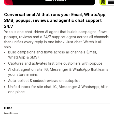
Conversational AI that runs your Email, WhatsApp,
SMS, popups, reviews and agentic chat support
24/7
Yozo is one chat-driven AI agent that builds campaigns, flows,
popups, reviews and a 24/7 support agent across all channels
then unifies every reply in one inbox. Just chat. Watch it all
ship.
Build campaigns and flows across all channels (Email,
WhatsApp & SMS)
Captures and activates first time customers with popups
AI chat agent on site, IG, Messenger & WhatsApp that learns
your store in mins
Auto-collect & embed reviews on autopilot
Unified inbox for site chat, IG, Messenger & WhatsApp, All in
one place
Diller
İngilizce