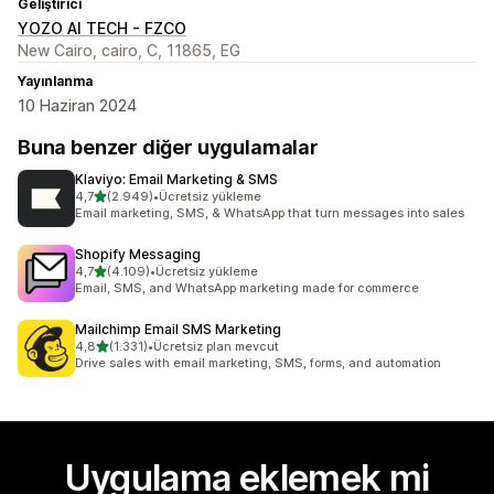
Geliştirici
YOZO AI TECH - FZCO
New Cairo, cairo, C, 11865, EG
Yayınlanma
10 Haziran 2024
Buna benzer diğer uygulamalar
Klaviyo: Email Marketing & SMS
5 yıldız üzerinden
4,7
(2.949)
•
Ücretsiz yükleme
toplam 2949 değerlendirme
Email marketing, SMS, & WhatsApp that turn messages into sales
Shopify Messaging
5 yıldız üzerinden
4,7
(4.109)
•
Ücretsiz yükleme
toplam 4109 değerlendirme
Email, SMS, and WhatsApp marketing made for commerce
Mailchimp Email SMS Marketing
5 yıldız üzerinden
4,8
(1.331)
•
Ücretsiz plan mevcut
toplam 1331 değerlendirme
Drive sales with email marketing, SMS, forms, and automation
Uygulama eklemek mi