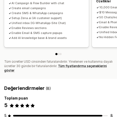
Özellikler
Geri bildirim talepleri
Sipariş onayları
Ödeme hatırlatıcıları
AI Campaign & Flow Builder with chat
Özel kampanyalar
10,000 Emai
Ürün önerileri
Create email campaigns
Sipariş takibi
Abonelik yenilemeleri
$10 Messag
Create SMS & WhatsApp campaigns
Hoş geldiniz mesajları
Geri kazanma kampanyaları
Kampanyaları yönetme
50 Chats/mo
Setup Zena.ai (AI customer support)
Tek seferlik parola (OTP)
Email & Pho
Düzenleyici aracı
Şablonlar
Yapay zeka üretimi
Çeviri
Unified inbox (IG-WhatsApp-Site Chat)
Enable Revi
Enable Reviews sections
Yerelleştirme
Özel kod
Özel yazı tipleri
Unified Inbo
Enable Email & SMS capture popups
Toplu düzenleme
İçe ve dışa aktarma
E-posta alan adları
No Hidden F
Add AI knowledge base & brand assets
İzin kaydı
E-posta kaydı listesi
SMS kaydı listesi
Tetikleyiciler ve kurallar
Otomasyonlar
Hedefleme
Coğrafi konum
Segmentasyon
Etiketleme
İzleme
Tüm ücretler USD cinsinden faturalandırılır. Yinelenen ve kullanıma dayalı
Raporlama
Bilgiler ve ipuçları
Analizler
A/B testi
ücretler 30 günde bir faturalandırılır.
Tüm fiyatlandırma seçeneklerini
API'ler ve web kancaları
göster
Değerlendirmeler
(8)
Toplam puan
5
5
8