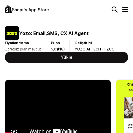
Shopify App Store
Yozo: Email,SMS, CX AI Agent
Fiyatlandırma
Puan
Geliştirici
Ücretsiz plan mevcut
5,0
(8)
YOZO AI TECH - FZCO
Yükle