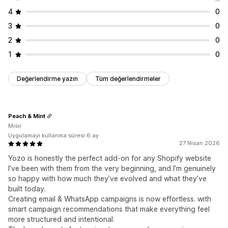
4
0
3
0
2
0
1
0
Değerlendirme yazın
Tüm değerlendirmeler
Peach & Mint
Mısır
Uygulamayı kullanma süresi:6 ay
27 Nisan 2026
Yozo is honestly the perfect add-on for any Shopify website
I’ve been with them from the very beginning, and I’m genuinely
so happy with how much they’ve evolved and what they’ve
built today.
Creating email & WhatsApp campaigns is now effortless. with
smart campaign recommendations that make everything feel
more structured and intentional.