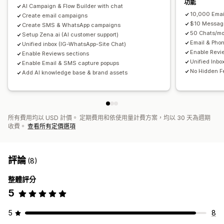
功能
電子郵件收集清單
簡訊收集清單
觸發條件與規則
自動化
AI Campaign & Flow Builder with chat
10,000 Emai
Create email campaigns
目標設定
地理位置
分群
標記
追蹤
報告
深入分析與秘訣
$10 Messag
Create SMS & WhatsApp campaigns
分析
A/B 測試
API 與 Webhook
50 Chats/mo
Setup Zena.ai (AI customer support)
Email & Pho
Unified inbox (IG-WhatsApp-Site Chat)
Enable Revi
Enable Reviews sections
Unified Inbo
Enable Email & SMS capture popups
No Hidden F
Add AI knowledge base & brand assets
所有費用均以 USD 計價。 定期費用和依使用量計費方案，均以 30 天為週期
收費。
查看所有定價選項
評論
(8)
整體評分
5
5
8