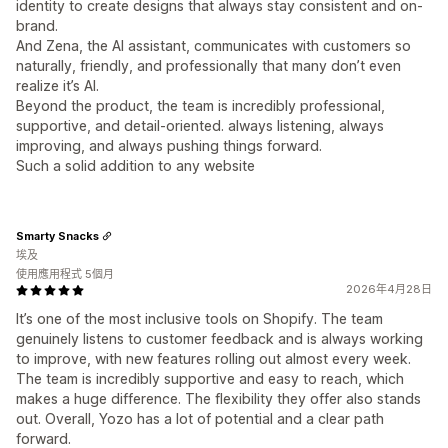
identity to create designs that always stay consistent and on-
brand.
And Zena, the AI assistant, communicates with customers so
naturally, friendly, and professionally that many don’t even
realize it’s AI.
Beyond the product, the team is incredibly professional,
supportive, and detail-oriented. always listening, always
improving, and always pushing things forward.
Such a solid addition to any website
Smarty Snacks
埃及
使用應用程式 5個月
2026年4月28日
It’s one of the most inclusive tools on Shopify. The team
genuinely listens to customer feedback and is always working
to improve, with new features rolling out almost every week.
The team is incredibly supportive and easy to reach, which
makes a huge difference. The flexibility they offer also stands
out. Overall, Yozo has a lot of potential and a clear path
forward.