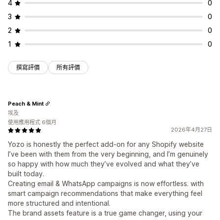
4
0
3
0
2
0
1
0
撰寫評價
所有評價
Peach & Mint
埃及
使用應用程式 6個月
2026年4月27日
Yozo is honestly the perfect add-on for any Shopify website
I’ve been with them from the very beginning, and I’m genuinely
so happy with how much they’ve evolved and what they’ve
built today.
Creating email & WhatsApp campaigns is now effortless. with
smart campaign recommendations that make everything feel
more structured and intentional.
The brand assets feature is a true game changer, using your