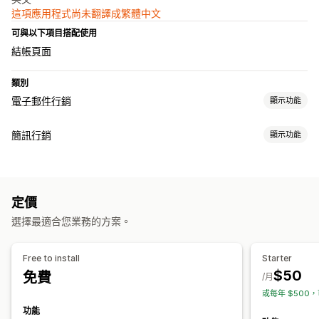
這項應用程式尚未翻譯成繁體中文
可與以下項目搭配使用
結帳頁面
類別
電子郵件行銷
顯示功能
行銷活動類型
簡訊行銷
顯示功能
電子郵件行銷活動
簡訊行銷活動
推播通知
電子報
彈出式視窗
管理行銷活動
表單
折扣
獎勵
促銷
追加銷售電子郵件
交叉銷售電子郵件
A/B 測試
大量傳送訊息
法規遵循
自訂寄件者 ID
翻譯
購物車電子郵件
結帳電子郵件
離開挽留行銷
放棄的購物車
定價
個人化訊息
排程訊息
範本
轉換指標
即時分析
ROI 追蹤
分群
瀏覽放棄內容
歡迎電子郵件
後續電子郵件
降價電子郵件
選擇最適合您業務的方案。
自訂顧客分群
選擇加入
補貨電子郵件
挽回電子郵件
商品推薦
連續電子郵件行銷活動
商品評價
自訂行銷活動
工作流程自動化
Free to install
Starter
購物車提醒
生日訊息
折扣代碼
邀請提供意見回饋
訂單確認
管理行銷活動
$50
免費
/月
付款提醒
商品推薦
追蹤訂單
訂閱續約
歡迎訊息
挽回行銷活動
編輯工具
範本
AI 生成內容
翻譯
本地化
自訂代碼
自訂字型
或每年 $500，
一次性密碼 (OTP)
大量編輯
匯入和匯出
電子郵件網域
收集同意書
功能