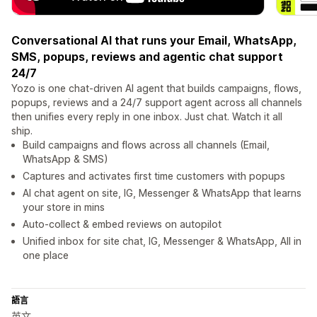
Conversational AI that runs your Email, WhatsApp,
SMS, popups, reviews and agentic chat support
24/7
Yozo is one chat-driven AI agent that builds campaigns, flows,
popups, reviews and a 24/7 support agent across all channels
then unifies every reply in one inbox. Just chat. Watch it all
ship.
Build campaigns and flows across all channels (Email,
WhatsApp & SMS)
Captures and activates first time customers with popups
AI chat agent on site, IG, Messenger & WhatsApp that learns
your store in mins
Auto-collect & embed reviews on autopilot
Unified inbox for site chat, IG, Messenger & WhatsApp, All in
one place
語言
英文