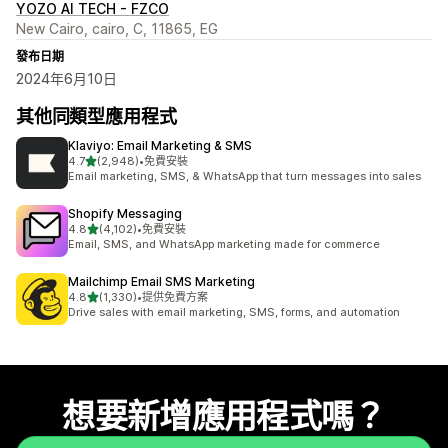
YOZO AI TECH - FZCO
New Cairo, cairo, C, 11865, EG
發布日期
2024年6月10日
其他同類型應用程式
Klaviyo: Email Marketing & SMS
滿分 5 顆星
4.7
(2,948)
•
免費安裝
共有 2948 則評價
Email marketing, SMS, & WhatsApp that turn messages into sales
Shopify Messaging
滿分 5 顆星
4.8
(4,102)
•
免費安裝
共有 4102 則評價
Email, SMS, and WhatsApp marketing made for commerce
Mailchimp Email SMS Marketing
滿分 5 顆星
4.8
(1,330)
•
提供免費方案
共有 1330 則評價
Drive sales with email marketing, SMS, forms, and automation
想要新增應用程式嗎？