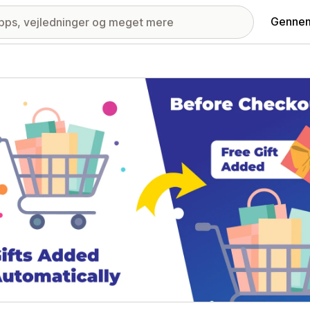
Gennem
ri med udvalgte billeder