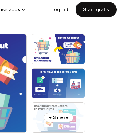
se apps
Log ind
Start gratis
+ 3 mere