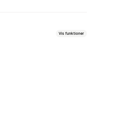
Vis funktioner
taling
Mersalg på produktside
ilpasset CSS
Tilpasset HTML