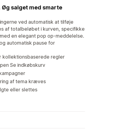
e. Øg salget med smarte
ngerne ved automatisk at tilføje
s af totalbeløbet i kurven, specifikke
ing med en elegant pop op-meddelelse.
 og automatisk pause for
er kollektionsbaserede regler
pen Se indkøbskurv
g kampagner
ering af tema kræves
gte eller slettes