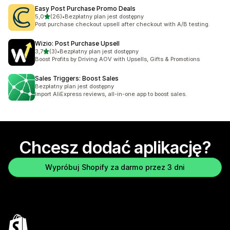
Easy Post Purchase Promo Deals
na 5 gwiazdek
5,0
(26)
•
Bezpłatny plan jest dostępny
Łączna liczba recenzji: 26
Post purchase checkout upsell after checkout with A/B testing.
Wizio: Post Purchase Upsell
na 5 gwiazdek
3,7
(3)
•
Bezpłatny plan jest dostępny
Łączna liczba recenzji: 3
Boost Profits by Driving AOV with Upsells, Gifts & Promotions
Sales Triggers: Boost Sales
Bezpłatny plan jest dostępny
Import AliExpress reviews, all-in-one app to boost sales.
Chcesz dodać aplikację?
Wypróbuj Shopify za darmo przez 3 dni