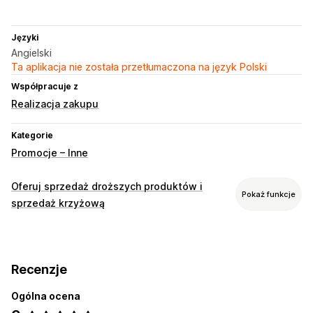
Języki
Angielski
Ta aplikacja nie została przetłumaczona na język Polski
Współpracuje z
Realizacja zakupu
Kategorie
Promocje – Inne
Oferuj sprzedaż droższych produktów i
Pokaż funkcje
sprzedaż krzyżową
Dostosowanie
Sprzedaż droższych produktów w koszyku
Recenzje
Sprzedaż droższych produktów podczas realizacji zakupu
Sprzedaż droższych produktów na stronie produktu
Ogólna ocena
Szuflada koszyka
Wyskakujące okienka