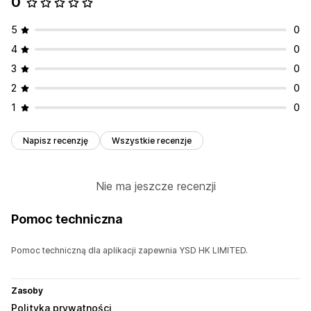
0
Niestandardowy CSS
Niestandardowy HTML
5
0
Reguły niestandardowe
4
0
Oferty i rekomendacje
3
0
Gratisy
Dodatki do produktu
2
0
1
0
Napisz recenzję
Wszystkie recenzje
Nie ma jeszcze recenzji
Pomoc techniczna
Pomoc techniczną dla aplikacji zapewnia YSD HK LIMITED.
Zasoby
Polityka prywatności