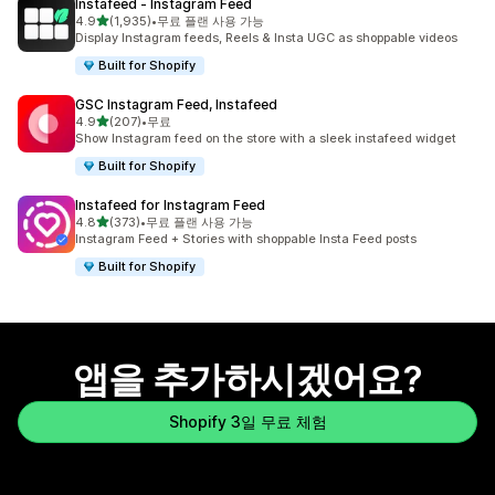
Instafeed ‑ Instagram Feed
별 5개 중
4.9
(1,935)
•
무료 플랜 사용 가능
총 리뷰 1935개
Display Instagram feeds, Reels & Insta UGC as shoppable videos
Built for Shopify
GSC Instagram Feed, Instafeed
별 5개 중
4.9
(207)
•
무료
총 리뷰 207개
Show Instagram feed on the store with a sleek instafeed widget
Built for Shopify
Instafeed for Instagram Feed
별 5개 중
4.8
(373)
•
무료 플랜 사용 가능
총 리뷰 373개
Instagram Feed + Stories with shoppable Insta Feed posts
Built for Shopify
앱을 추가하시겠어요?
Shopify 3일 무료 체험