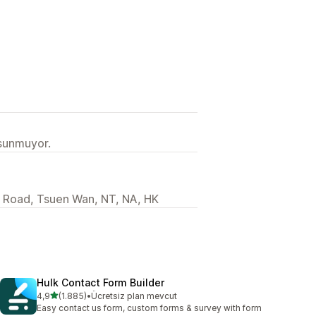
 sunmuyor.
i Road, Tsuen Wan, NT, NA, HK
Hulk Contact Form Builder
5 yıldız üzerinden
4,9
(1.885)
•
Ücretsiz plan mevcut
toplam 1885 değerlendirme
Easy contact us form, custom forms & survey with form