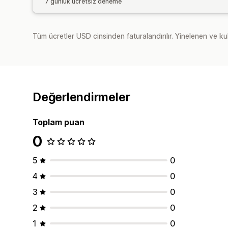
7 günlük ücretsiz deneme
Tüm ücretler USD cinsinden faturalandırılır. Yinelenen ve kul
Değerlendirmeler
Toplam puan
0
5
0
4
0
3
0
2
0
1
0