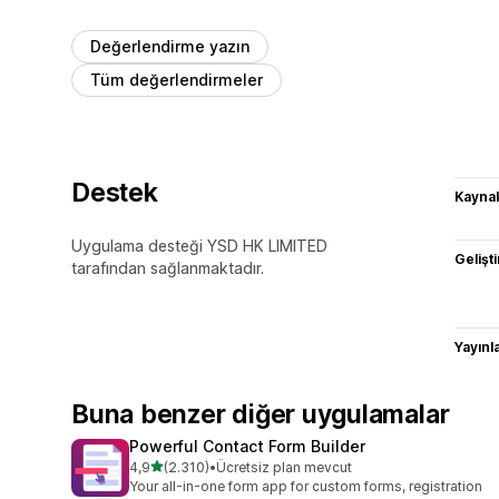
Değerlendirme yazın
Tüm değerlendirmeler
Destek
Kaynak
Uygulama desteği YSD HK LIMITED
Gelişti
tarafından sağlanmaktadır.
Yayın
Buna benzer diğer uygulamalar
Powerful Contact Form Builder
5 yıldız üzerinden
4,9
(2.310)
•
Ücretsiz plan mevcut
toplam 2310 değerlendirme
Your all-in-one form app for custom forms, registration