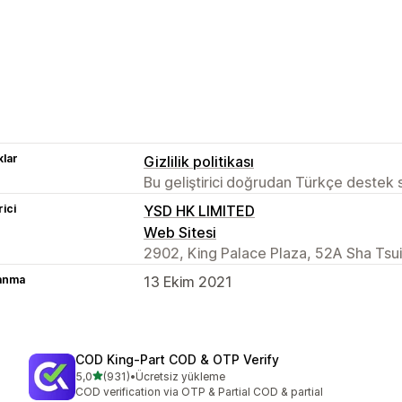
lar
Gizlilik politikası
Bu geliştirici doğrudan Türkçe destek
rici
YSD HK LIMITED
Web Sitesi
2902, King Palace Plaza, 52A Sha Tsu
lanma
13 Ekim 2021
COD King‑Part COD & OTP Verify
5 yıldız üzerinden
5,0
(931)
•
Ücretsiz yükleme
toplam 931 değerlendirme
COD verification via OTP & Partial COD & partial