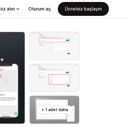
öz atın
Oturum aç
Ücretsiz başlayın
+ 1 adet daha