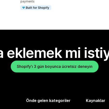
payments
Built for Shopify
 eklemek mi isti
Shopify'ı 3 gün boyunca ücretsiz deneyin
Önde gelen kategoriler
Kaynaklar