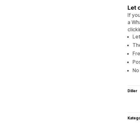
Let 
If yo
a Wha
clicki
Let
The
Fre
Pos
No 
Diller
Katego