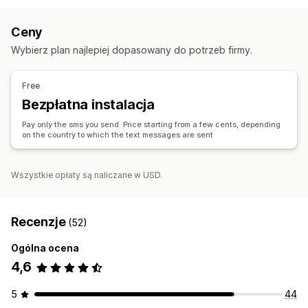
Niestandardowy identyfikator nadawcy
Tłumaczenie
Spersonalizowane wiadomości
Ceny
Zaplanowane wysyłanie wiadomości
Wzorce
Wybierz plan najlepiej dopasowany do potrzeb firmy.
Współczynniki konwersji
Analizy w czasie rzeczywistym
Śledzenie ROI
Segmentacja
Segmenty niestandardowe
Free
Automatyzacja workflow
Bezpłatna instalacja
Odzyskiwanie koszyka
Wiadomości z okazji urodzin
Pay only the sms you send. Price starting from a few cents, depending
Kody rabatowe
Prośby o informację zwrotną
on the country to which the text messages are sent
Potwierdzenia zamówienia
Przypomnienie o płatności
Rekomendacje produktów
Śledzenie zamówień
Wszystkie opłaty są naliczane w USD.
Wiadomości powitalne
Kampanie mające na celu odzyskanie klienta
Recenzje
(52)
Ogólna ocena
4,6
5
44