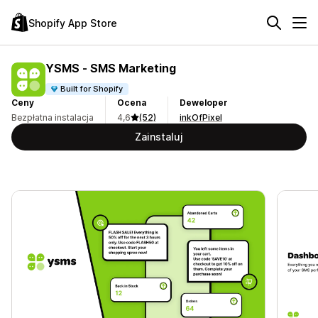
Shopify App Store
YSMS ‑ SMS Marketing
Built for Shopify
Ceny
Ocena
Deweloper
Bezpłatna instalacja
4,6
(52)
inkOfPixel
Zainstaluj