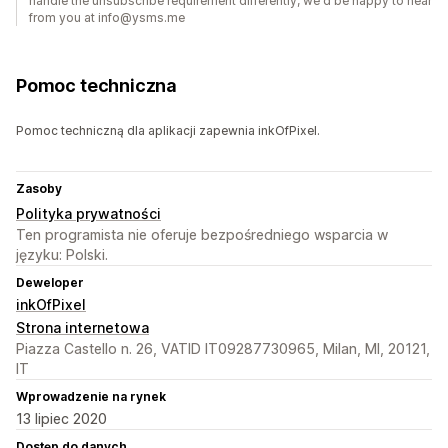
handle the unsubscribe requirement differently, we'd be happy to hear
from you at info@ysms.me
Pomoc techniczna
Pomoc techniczną dla aplikacji zapewnia inkOfPixel.
Zasoby
Polityka prywatności
Ten programista nie oferuje bezpośredniego wsparcia w
języku: Polski.
Deweloper
inkOfPixel
Strona internetowa
Piazza Castello n. 26, VATID IT09287730965, Milan, MI, 20121,
IT
Wprowadzenie na rynek
13 lipiec 2020
Dostęp do danych