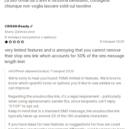
La uso ormai da 3 anni e funziona benissimo, consiglioa
chiunque non voglia lasciare soldi sul tavolino
CRISAN Beauty
Stany Zjednoczone
8 miesięcy korzystania z aplikacji
6 listopad 2025
very limited features and is annoying that you cannot remove
their stop sms link which accounts for 50% of the sms message
length limit.
inkOfPixel odpowiedział(a) 7 listopad 2025
We're sorry to hear you found YSMS limited in features. We'd love to
know which specific tools or options you'd like to see added so we
can improve.
Regarding the unsubscribe link, it's a legal requirement - particularly
when using alphanumeric sender IDs, since recipients can't reply
"STOP" to opt out.
Keep in mind that in a standard SMS message, the unsubscribe link
typically takes up around 25 of the 160 available characters.
If you have ideas for new features or suggestions for how we could