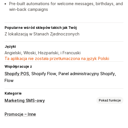
Pre-built automations for welcome messages, birthdays, and
win-back campaigns
Popularne wśród sklepów takich jak Twój
Z lokalizacją w Stanach Zjednoczonych
Języki
Angielski, Włoski, Hiszpański, i Francuski
Ta aplikacja nie została przetłumaczona na język Polski
Współpracuje z
Shopify POS
Shopify Flow
Panel administracyjny Shopify
Flow
Kategorie
Marketing SMS-owy
Pokaż funkcje
Zarządzanie kampaniami
Promocje – Inne
Zbiorcze przesyłanie wiadomości
Zgodność