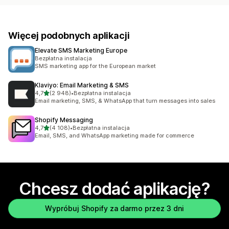
Więcej podobnych aplikacji
Elevate SMS Marketing Europe
Bezpłatna instalacja
SMS marketing app for the European market
Klaviyo: Email Marketing & SMS
na 5 gwiazdek
4,7
(2 948)
•
Bezpłatna instalacja
Łączna liczba recenzji: 2948
Email marketing, SMS, & WhatsApp that turn messages into sales
Shopify Messaging
na 5 gwiazdek
4,7
(4 108)
•
Bezpłatna instalacja
Łączna liczba recenzji: 4108
Email, SMS, and WhatsApp marketing made for commerce
Chcesz dodać aplikację?
Wypróbuj Shopify za darmo przez 3 dni