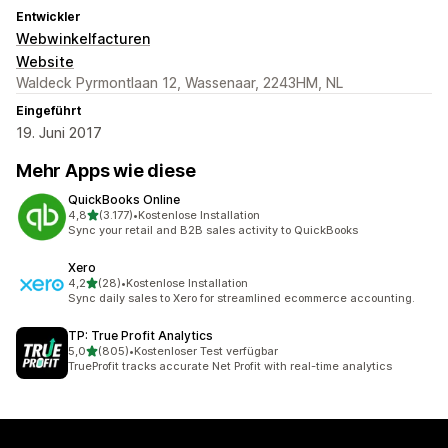
Entwickler
Webwinkelfacturen
Website
Waldeck Pyrmontlaan 12, Wassenaar, 2243HM, NL
Eingeführt
19. Juni 2017
Mehr Apps wie diese
QuickBooks Online
von 5 Sternen
4,8
(3.177)
•
Kostenlose Installation
3177 Rezensionen insgesamt
Sync your retail and B2B sales activity to QuickBooks
Xero
von 5 Sternen
4,2
(28)
•
Kostenlose Installation
28 Rezensionen insgesamt
Sync daily sales to Xero for streamlined ecommerce accounting.
TP: True Profit Analytics
von 5 Sternen
5,0
(805)
•
Kostenloser Test verfügbar
805 Rezensionen insgesamt
TrueProfit tracks accurate Net Profit with real-time analytics