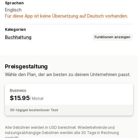
Sprachen
Englisch
Für diese App ist keine Übersetzung auf Deutsch vorhanden.
Kategorien
Buchhaltung
Funktionen anzeigen
Finanzielle Berichte
Verkäufe und Rückerstattungen
Umsatzsteuer
Preisgestaltung
Rücksendungen und Umtausch
Wähle den Plan, der am besten zu deinem Unternehmen passt.
Finanztransaktionen
Abrechnung und Rechnungsstellung
Mehrere Shops
Business
$15.95
Automatisierte Datensynchronisierung
/ Monat
Bestelldetails
Transaktionen
30-tägiger kostenloser Test
Alle Gebühren werden in USD berechnet. Wiederkehrende und
nutzungsabhängige Gebühren werden alle 30 Tage in Rechnung
gestellt.