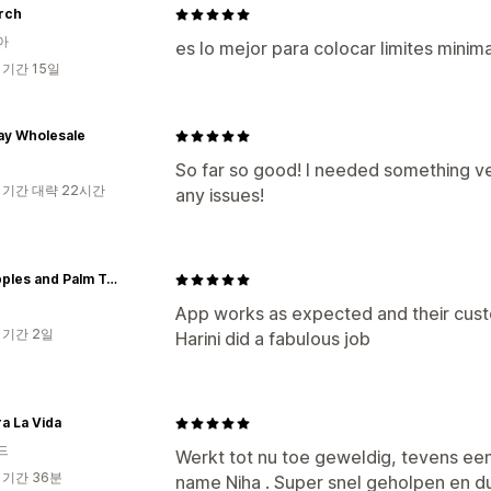
rch
아
es lo mejor para colocar limites minim
 기간 15일
ay Wholesale
So far so good! I needed something ve
 기간 대략 22시간
any issues!
Pineapples and Palm Trees
App works as expected and their custo
 기간 2일
Harini did a fabulous job
a La Vida
드
Werkt tot nu toe geweldig, tevens een
 기간 36분
name Niha . Super snel geholpen en dui