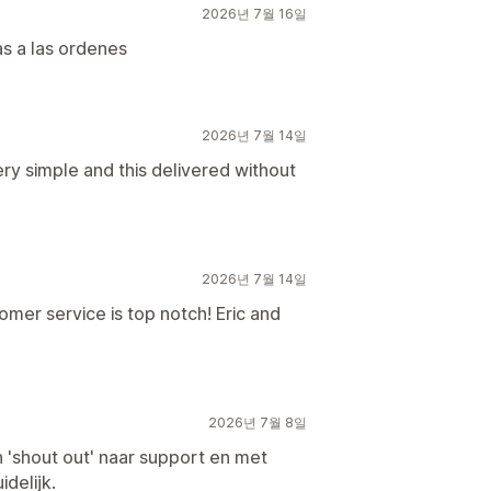
2026년 7월 16일
as a las ordenes
2026년 7월 14일
ry simple and this delivered without
2026년 7월 14일
mer service is top notch! Eric and
2026년 7월 8일
 'shout out' naar support en met
delijk.