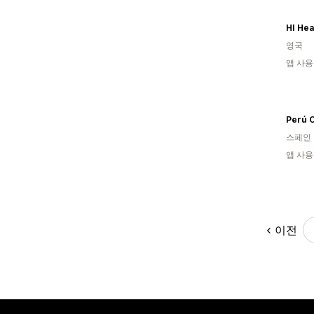
HI Hea
영국
앱 사용
Perú O
스페인
앱 사용
이전