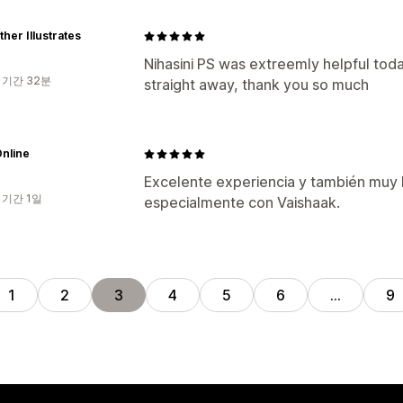
ther Illustrates
Nihasini PS was extreemly helpful to
 기간 32분
straight away, thank you so much
nline
Excelente experiencia y también muy b
 기간 1일
especialmente con Vaishaak.
1
2
3
4
5
6
…
9