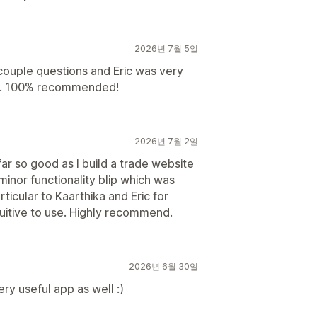
2026년 7월 5일
 couple questions and Eric was very
rt. 100% recommended!
2026년 7월 2일
far so good as I build a trade website
a minor functionality blip which was
rticular to Kaarthika and Eric for
tuitive to use. Highly recommend.
2026년 6월 30일
ry useful app as well :)