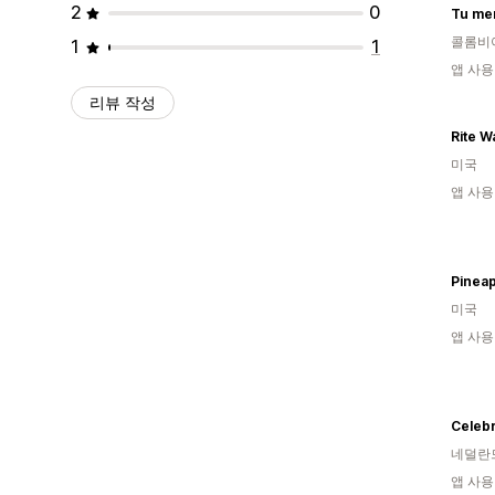
2
0
Tu me
콜롬비
1
1
앱 사용
리뷰 작성
Rite W
미국
앱 사용
미국
앱 사용
Celebr
네덜란
앱 사용