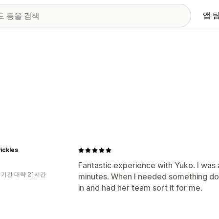
앱 
ickles
Fantastic experience with Yuko. I was 
 기간 대략 21시간
minutes. When I needed something don
in and had her team sort it for me.