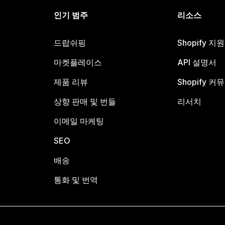
인기 범주
리소스
드랍쉬핑
Shopify 지
마켓플레이스
API 설명서
제품 리뷰
Shopify 커
상향 판매 및 번들
리서치
이메일 마케팅
SEO
배송
통화 및 번역