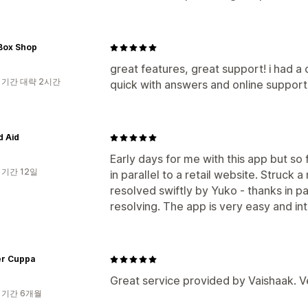
 Box Shop
great features, great support! i had a
 기간 대략 2시간
quick with answers and online suppo
d Aid
Early days for me with this app but so 
 기간 12일
in parallel to a retail website. Struck 
resolved swiftly by Yuko - thanks in pa
resolving. The app is very easy and in
r Cuppa
Great service provided by Vaishaak. Ve
 기간 6개월