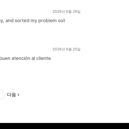
2026년 6월 26일
day, and sorted my problem out
2026년 6월 25일
uen atención al cliente
다음