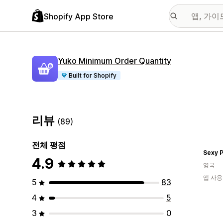
Shopify App Store
Yuko Minimum Order Quantity
Built for Shopify
리뷰
(89)
전체 평점
Sexy P
4.9
영국
앱 사용
5
83
4
5
3
0