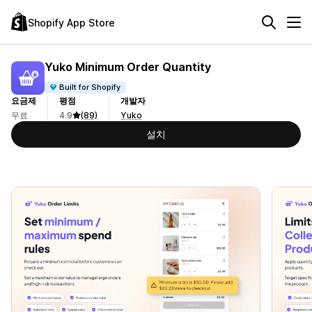
Shopify App Store
Yuko Minimum Order Quantity
Built for Shopify
요금제
평점
개발자
무료
4.9
(89)
Yuko
설치