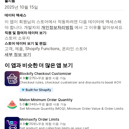
출시됨
2025년 10월 15일
데이터 액세스
이 앱이 회원님의 스토어에서 작동하려면 다음 데이터에 액세스해
야 합니다. 개발자의
개인정보처리방침
에서 그 이유를 알아보세요.
직원 및 참여자 데이터 보기:
스토어 소유자
스토어 데이터 보기 및 편집:
고객, 제품, Shopify Functions, 온라인 스토어
세부 정보 보기
이 앱과 비슷한 더 많은 앱 보기
Blockify Checkout Customizer
별 5개 중
4.9
(275)
•
무료 플랜 사용 가능
총 리뷰 275개
Checkout rules, checkout customizer and discounts to boost AOV
Built for Shopify
Melon Minimum Order Quantity
별 5개 중
5.0
(346)
•
무료 플랜 사용 가능
총 리뷰 346개
Set Minimum Quantity (MOQ), Minimum Order Value & Order Limits
Minmaxify Order Limits
별 5개 중
4.9
(159)
•
무료 체험 이용 가능
총 리뷰 159개
Set product and collection limits on your cart