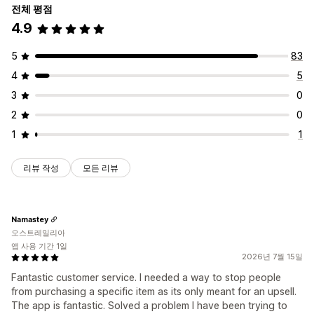
전체 평점
4.9
5
83
4
5
3
0
2
0
1
1
리뷰 작성
모든 리뷰
Namastey
오스트레일리아
앱 사용 기간 1일
2026년 7월 15일
Fantastic customer service. I needed a way to stop people
from purchasing a specific item as its only meant for an upsell.
The app is fantastic. Solved a problem I have been trying to