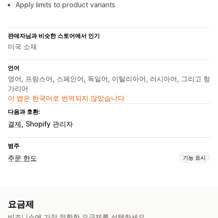
Apply limits to product variants
판매자님과 비슷한 스토어에서 인기
미국 소재
언어
영어, 프랑스어, 스페인어, 독일어, 이탈리아어, 러시아어, 그리고 헝
가리어
이 앱은 한국어로 번역되지 않았습니다
다음과 호환:
결제
Shopify 관리자
범주
주문 한도
기능 표시
제한 규칙
카트 기반
최대 수량
최소 수량
제품별
이형 상품별
컬렉션별
요금제
고객 태그
위치 정보
비즈니스에 가장 적합한 요금제를 선택하세요.