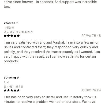
solve since forever - in seconds. And support was incredible
too.
Vitabron
네덜란드
앱 사용 기간 대략 16시간
2026년 7월 4일
I am very satisfied with Eric and Vaishak. I ran into a few minor
issues and contacted them; they responded very quickly and
politely, and they resolved the matter exactly as I wanted. I am
very happy with the result, as I can now set limits for certain
products.
90racing
미국
앱 사용 기간 3일
2026년 7월 2일
This has been very easy to install and use. It literally took us
minutes to resolve a problem we had on our store. We have