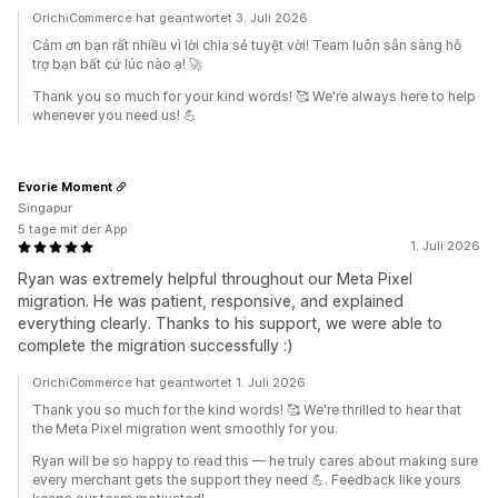
OrichiCommerce hat geantwortet 3. Juli 2026
Cảm ơn bạn rất nhiều vì lời chia sẻ tuyệt vời! Team luôn sẵn sàng hỗ
trợ bạn bất cứ lúc nào ạ! 🚀
Thank you so much for your kind words! 🥰 We're always here to help
whenever you need us! 💪
Evorie Moment
Singapur
5 tage mit der App
1. Juli 2026
Ryan was extremely helpful throughout our Meta Pixel
migration. He was patient, responsive, and explained
everything clearly. Thanks to his support, we were able to
complete the migration successfully :)
OrichiCommerce hat geantwortet 1. Juli 2026
Thank you so much for the kind words! 🥰 We're thrilled to hear that
the Meta Pixel migration went smoothly for you.
Ryan will be so happy to read this — he truly cares about making sure
every merchant gets the support they need 💪. Feedback like yours