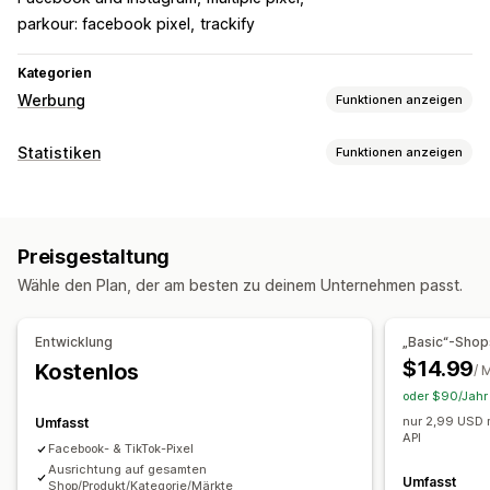
parkour: facebook pixel
trackify
Kategorien
Werbung
Funktionen anzeigen
Targeting
Statistiken
Funktionen anzeigen
Ähnliche Zielgruppen
Produktkategorie
Retargeting
Kundenverhalten
Kampagnenmanagement
Tracking in Echtzeit
Event-Tracking
Pixel-Verwaltung
Preisgestaltung
Marketing und Vertrieb
Wähle den Plan, der am besten zu deinem Unternehmen passt.
Leistungsanalyse
Marketingattribution
ROAS
Gewinneinblicke
Leistungsverfolgung
ROI-Analyse
UTM-Zuordnung
Kaufverfolgung
UTM-Tracking
Pixel-Tracking
Entwicklung
„Basic“-Shop
Traffic-Quelle
$14.99
Kostenlos
Bildmaterial und Berichte
/ 
oder $90/Jahr 
Analyse-Dashboard
Benutzerdefinierte Dashboards
nur 2,99 USD m
Umfasst
Benutzerdefinierte Berichte
Datenexport
API
Facebook- & TikTok-Pixel
Ausrichtung auf gesamten
Umfasst
Shop/Produkt/Kategorie/Märkte