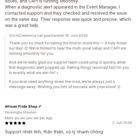
issues, and CAPI is running smoothly.
When a diagnostic alert appeared in the Event Manager, I
contacted support and they checked and resolved the issue
on the same day. Their response was quick and precise, which
was a great help.
OrichiCommerce hat geantwortet 19. Juni 2026
Thank you so much for taking the time to share this — it truly made
our day! 😊 We're thrilled to hear the multi-pixel setup and CAPI are
running smoothly for you.
And we're really glad our support team could jump in quickly when
that diagnostic alert popped up. Getting things resolved fast for you
is exactly what we aim for! ⚡
If you ever need anything down the road, we're always just a
message away. Wishing you lots of success with your store! 🚀
African Pride Shop
Vereinigte Staaten
Mehr als ein jahr mit der App
2. Juli 2026
Support nhiệt tình, thân thiện, xử lý nhanh chóng