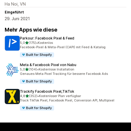
Ha Noi, VN
Eingeführt
29. Juni 2021
Mehr Apps wie diese
Parkour: Facebook Pixel & Feed
von 5 Sternen
5,0
(175)
•
Kostenlos
175 Rezensionen insgesamt
Facebook-Pixel & Meta-Pixel (CAPI) mit Feed & Katalog
Built for Shopify
Meta & Facebook Pixel von Nabu
von 5 Sternen
5,0
(104)
•
Kostenlose Installation
104 Rezensionen insgesamt
Genaues Meta Pixel Tracking für bessere Facebook Ads
Built for Shopify
Trackify Facebook Pixel,TikTok
von 5 Sternen
4,8
(352)
•
Kostenloser Plan verfügbar
352 Rezensionen insgesamt
Track TikTok Pixel, Facebook Pixel, Conversion API, Multipixel
Built for Shopify