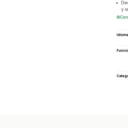
Ded
y s
Con
Idiom
Funci
Categ