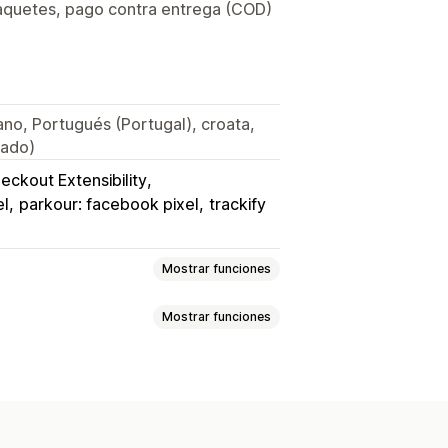
paquetes, pago contra entrega (COD)
iano, Portugués (Portugal), croata,
cado)
eckout Extensibility
el
parkour: facebook pixel
trackify
Mostrar funciones
Mostrar funciones
ucto
Retargeting
nto de eventos