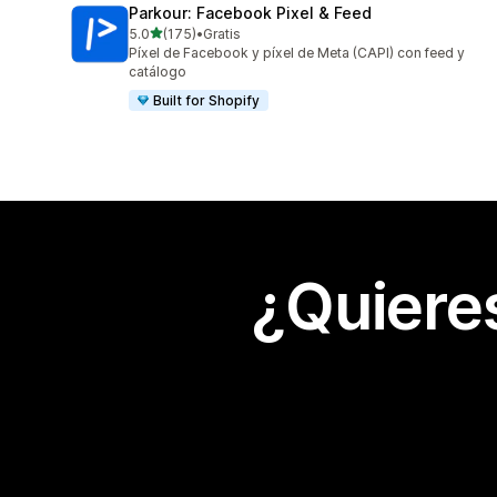
Parkour: Facebook Pixel & Feed
de 5 estrellas
5.0
(175)
•
Gratis
175 reseñas en total
Píxel de Facebook y píxel de Meta (CAPI) con feed y
catálogo
Built for Shopify
¿Quiere