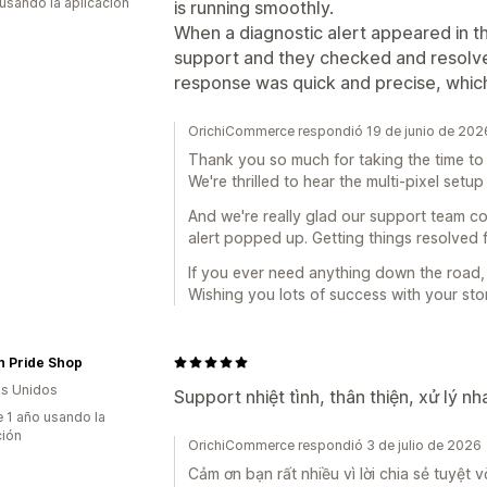
 usando la aplicación
is running smoothly.
When a diagnostic alert appeared in t
support and they checked and resolve
response was quick and precise, which
OrichiCommerce respondió 19 de junio de 202
Thank you so much for taking the time to 
We're thrilled to hear the multi-pixel set
And we're really glad our support team co
alert popped up. Getting things resolved f
If you ever need anything down the road,
Wishing you lots of success with your stor
n Pride Shop
s Unidos
Support nhiệt tình, thân thiện, xử lý n
 1 año usando la
ción
OrichiCommerce respondió 3 de julio de 2026
Cảm ơn bạn rất nhiều vì lời chia sẻ tuyệt 