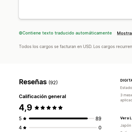
Contiene texto traducido automáticamente
Mostrar
Todos los cargos se facturan en USD. Los cargos recurren
Reseñas
DIGIT
(92)
Estado
3 mese
Calificación general
aplica
4,9
5
89
Vera 
Japón
4
0