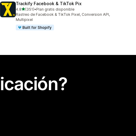
Trackify Facebook & TikTok Pix
de 5 estrellas
4.8
(351)
•
Plan gratis disponible
351 reseñas en total
Rastreo de Facebook & TikTok Pixel, Conversion API,
Multipixel
Built for Shopify
icación?