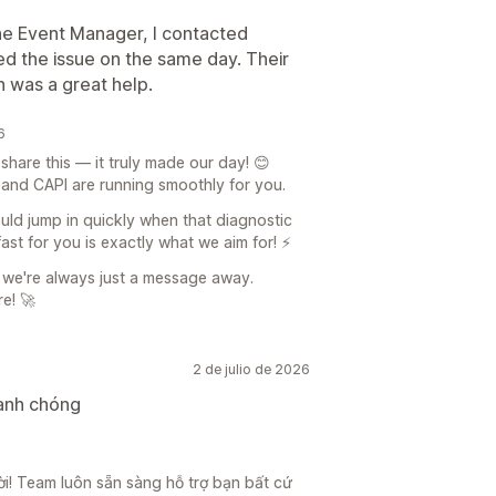
he Event Manager, I contacted
d the issue on the same day. Their
 was a great help.
6
share this — it truly made our day! 😊
up and CAPI are running smoothly for you.
uld jump in quickly when that diagnostic
ast for you is exactly what we aim for! ⚡
 we're always just a message away.
e! 🚀
2 de julio de 2026
hanh chóng
vời! Team luôn sẵn sàng hỗ trợ bạn bất cứ