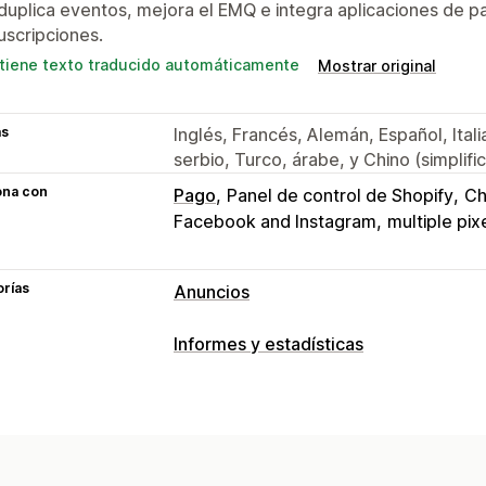
uplica eventos, mejora el EMQ e integra aplicaciones de 
uscripciones.
tiene texto traducido automáticamente
Mostrar original
as
Inglés, Francés, Alemán, Español, Ital
serbio, Turco, árabe, y Chino (simplifi
ona con
Pago
Panel de control de Shopify
Ch
Facebook and Instagram
multiple pix
orías
Anuncios
Segmentación
Informes y estadísticas
Públicos similares
Categoría de prod
Comportamiento de los clientes
Gestión de campañas
Seguimiento en tiempo real
Seguimie
Gestión de píxeles
Marketing y ventas