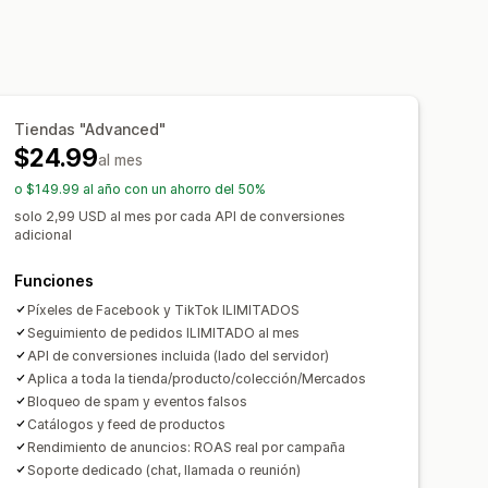
o
mación útil de ganancias
s ROI
Atribución UTM
o de UTM
Seguimiento con píxel
sticas
Tiendas "Advanced"
nformes personalizados
$24.99
al mes
o $149.99 al año con un ahorro del 50%
solo 2,99 USD al mes por cada API de conversiones
adicional
Funciones
Píxeles de Facebook y TikTok ILIMITADOS
Seguimiento de pedidos ILIMITADO al mes
API de conversiones incluida (lado del servidor)
Aplica a toda la tienda/producto/colección/Mercados
Bloqueo de spam y eventos falsos
Catálogos y feed de productos
Rendimiento de anuncios: ROAS real por campaña
Soporte dedicado (chat, llamada o reunión)