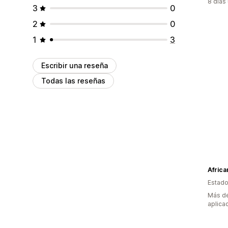
8 días
3
0
2
0
1
3
Escribir una reseña
Todas las reseñas
Africa
Estado
Más de
aplica