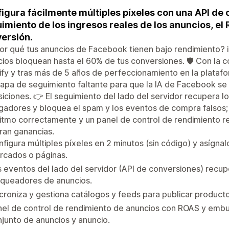
igura fácilmente múltiples píxeles con una API de
imiento de los ingresos reales de los anuncios, el
ersión.
or qué tus anuncios de Facebook tienen bajo rendimiento? 
ios bloquean hasta el 60% de tus conversiones. 🛡️ Con la 
fy y tras más de 5 años de perfeccionamiento en la platafo
apa de seguimiento faltante para que la IA de Facebook se 
iciones. 👉 El seguimiento del lado del servidor recupera l
adores y bloquea el spam y los eventos de compra falsos; l
itmo correctamente y un panel de control de rendimiento re
ran ganancias.
figura múltiples píxeles en 2 minutos (sin código) y asígna
rcados o páginas.
 eventos del lado del servidor (API de conversiones) recup
oqueadores de anuncios.
croniza y gestiona catálogos y feeds para publicar produc
nel de control de rendimiento de anuncios con ROAS y emb
junto de anuncios y anuncio.