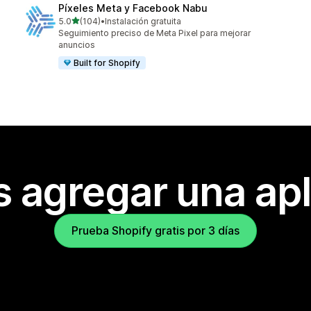
Píxeles Meta y Facebook Nabu
de 5 estrellas
5.0
(104)
•
Instalación gratuita
104 reseñas en total
Seguimiento preciso de Meta Pixel para mejorar
anuncios
Built for Shopify
s agregar una apl
Prueba Shopify gratis por 3 días