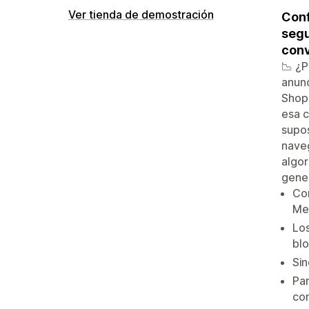
Ver tienda de demostración
Conf
segu
conv
📉 ¿P
anunc
Shopi
esa c
supos
naveg
algor
gene
Con
Me
Los
bl
Sin
Pa
con