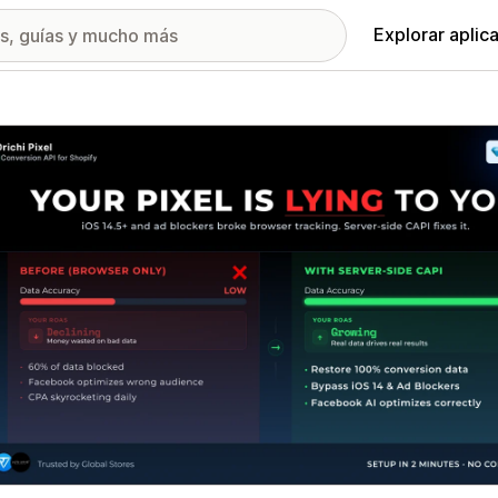
Explorar aplic
ía de imágenes destacadas