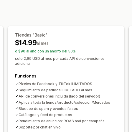
Informes y estadísticas de rendimient
Atribución de marketing
ROAS
Infor
Seguimiento del rendimiento
Análisi
Seguimiento de compra
Seguimient
Fuente de tráfico
Imágenes e informes
Panel de control de informes y estadí
Tiendas "Basic"
Paneles de control personalizados
I
$14.99
al mes
Exportación de datos
o $90 al año con un ahorro del 50%
solo 2,99 USD al mes por cada API de conversiones
adicional
Funciones
Píxeles de Facebook y TikTok ILIMITADOS
Seguimiento de pedidos ILIMITADO al mes
API de conversiones incluida (lado del servidor)
Aplica a toda la tienda/producto/colección/Mercados
Bloqueo de spam y eventos falsos
Catálogos y feed de productos
Rendimiento de anuncios: ROAS real por campaña
Soporte por chat en vivo