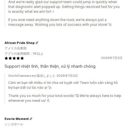
And we're really glad our support team could jump in quickly when
that diagnostic alert popped up. Getting things resolved fast for you
is exactly what we aim for! ⚡
If you ever need anything down the road, we're always just a
message away. Wishing you lots of success with your store! 🚀
African Pride Shop
アメリカ合衆国
アプリの使用期間：1年以上
2026年7月2日
Support nhiệt tình, thân thiện, xử lý nhanh chóng
OrichiCommerceが返信しました 2026年7月3日
Cảm ơn bạn rất nhiều vì lời chia sẻ tuyệt vời! Team luôn sẵn sàng hỗ
trợ bạn bất cứ lúc nào ạ! 🚀
Thank you so much for your kind words! 🥰 We're always here to help
whenever you need us! 💪
Evorie Moment
シンガポール