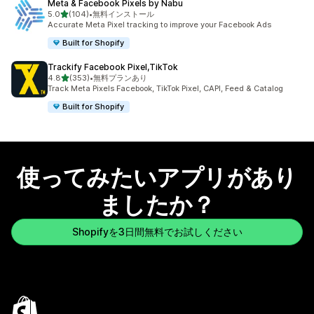
Meta & Facebook Pixels by Nabu
5つ星中
5.0
(104)
•
無料インストール
合計レビュー数：104件
Accurate Meta Pixel tracking to improve your Facebook Ads
Built for Shopify
Trackify Facebook Pixel,TikTok
5つ星中
4.8
(353)
•
無料プランあり
合計レビュー数：353件
Track Meta Pixels Facebook, TikTok Pixel, CAPI, Feed & Catalog
Built for Shopify
使ってみたいアプリがあり
ましたか？
Shopifyを3日間無料でお試しください