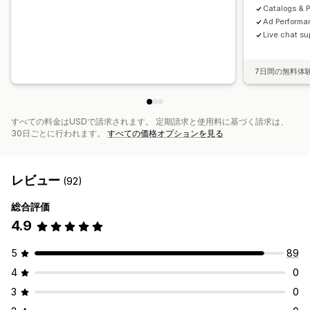
Catalogs & 
Ad Performa
Live chat su
7日間の無料体
すべての料金はUSDで請求されます。 定期請求と使用料に基づく請求は、
30日ごとに行われます。
すべての価格オプションを見る
レビュー
(92)
総合評価
4.9
5
89
4
0
3
0