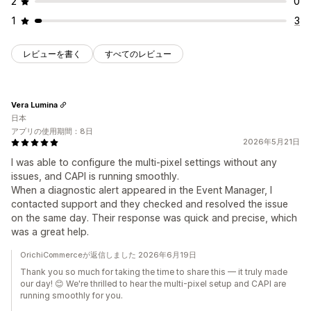
2
0
1
3
レビューを書く
すべてのレビュー
Vera Lumina
日本
アプリの使用期間：8日
2026年5月21日
I was able to configure the multi-pixel settings without any
issues, and CAPI is running smoothly.
When a diagnostic alert appeared in the Event Manager, I
contacted support and they checked and resolved the issue
on the same day. Their response was quick and precise, which
was a great help.
OrichiCommerceが返信しました 2026年6月19日
Thank you so much for taking the time to share this — it truly made
our day! 😊 We're thrilled to hear the multi-pixel setup and CAPI are
running smoothly for you.