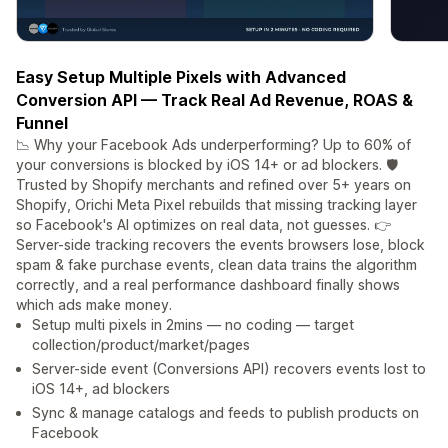
Easy Setup Multiple Pixels with Advanced
Conversion API — Track Real Ad Revenue, ROAS &
Funnel
📉 Why your Facebook Ads underperforming? Up to 60% of
your conversions is blocked by iOS 14+ or ad blockers. 🛡️
Trusted by Shopify merchants and refined over 5+ years on
Shopify, Orichi Meta Pixel rebuilds that missing tracking layer
so Facebook's AI optimizes on real data, not guesses. 👉
Server-side tracking recovers the events browsers lose, block
spam & fake purchase events, clean data trains the algorithm
correctly, and a real performance dashboard finally shows
which ads make money.
Setup multi pixels in 2mins — no coding — target
collection/product/market/pages
Server-side event (Conversions API) recovers events lost to
iOS 14+, ad blockers
Sync & manage catalogs and feeds to publish products on
Facebook