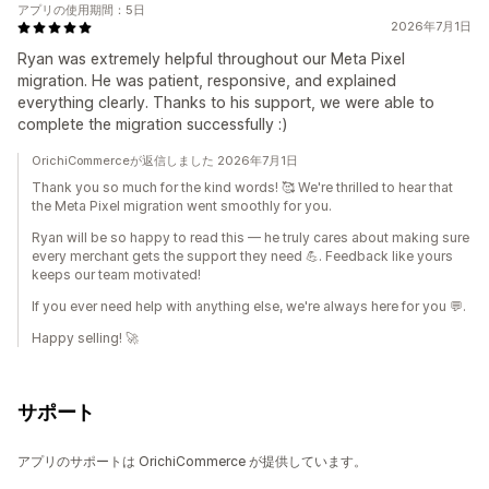
アプリの使用期間：5日
2026年7月1日
Ryan was extremely helpful throughout our Meta Pixel
migration. He was patient, responsive, and explained
everything clearly. Thanks to his support, we were able to
complete the migration successfully :)
OrichiCommerceが返信しました 2026年7月1日
Thank you so much for the kind words! 🥰 We're thrilled to hear that
the Meta Pixel migration went smoothly for you.
Ryan will be so happy to read this — he truly cares about making sure
every merchant gets the support they need 💪. Feedback like yours
keeps our team motivated!
If you ever need help with anything else, we're always here for you 💬.
Happy selling! 🚀
サポート
アプリのサポートは OrichiCommerce が提供しています。