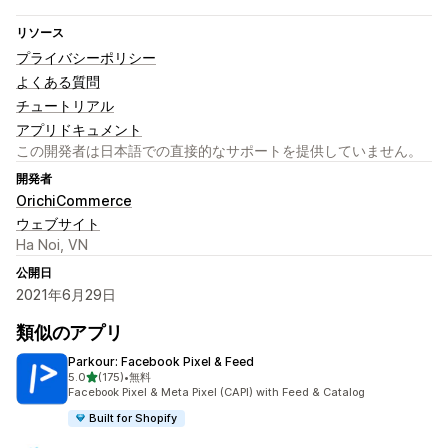
リソース
プライバシーポリシー
よくある質問
チュートリアル
アプリドキュメント
この開発者は日本語での直接的なサポートを提供していません。
開発者
OrichiCommerce
ウェブサイト
Ha Noi, VN
公開日
2021年6月29日
類似のアプリ
Parkour: Facebook Pixel & Feed
5つ星中
5.0
(175)
•
無料
合計レビュー数：175件
Facebook Pixel & Meta Pixel (CAPI) with Feed & Catalog
Built for Shopify