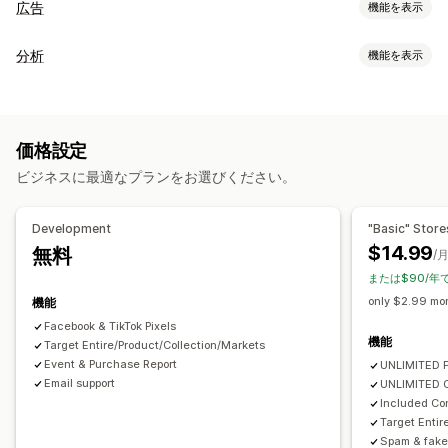
広告
機能を表示
ターゲティング
分析
機能を表示
類似オーディエンス
商品カテゴリー
リターゲティング
お客様の操作動向
キャンペーン管理
リアルタイム追跡
イベント追跡
ピクセル管理
価格設定
マーケティングと販売
ビジネスに最適なプランをお選びください。
パフォーマンス分析
マーケティングアトリビューション
ROAS
パフォーマンス追跡
ROI分析
UTMアトリビューション
利益に関するインサイト
購入の追跡
UTM追跡
ピクセル追跡
Development
"Basic" Store
トラフィック元
$14.99
無料
ビジュアルとレポート
/
または$90/年
分析ダッシュボード
カスタムダッシュボード
カスタムレポート
only $2.99 mon
機能
データのエクスポート
Facebook & TikTok Pixels
機能
Target Entire/Product/Collection/Markets
Event & Purchase Report
UNLIMITED F
Email support
UNLIMITED O
Included Con
Target Entir
Spam & fake