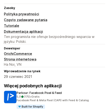
Zasoby
Polityka prywatności
Często zadawane pytania
Tutoriale
Dokumentacja aplikacji
Ten programista nie oferuje bezpośredniego wsparcia w
języku: Polski.
Deweloper
OrichiCommerce
Strona internetowa
Ha Noi, VN
Wprowadzenie na rynek
29 czerwiec 2021
Więcej podobnych aplikacji
Parkour: Facebook Pixel & Feed
na 5 gwiazdek
5,0
(175)
•
Gratis
Łączna liczba recenzji: 175
Facebook Pixel & Meta Pixel (CAPI) with Feed & Catalog
Built for Shopify