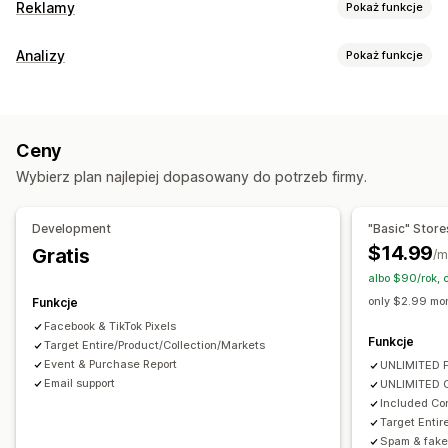
Reklamy
Pokaż funkcje
Targetowanie
Analizy
Pokaż funkcje
Podobne grupy odbiorców
Kategoria produktu
Zachowanie klientów
Retargetowanie
Śledzenie w czasie rzeczywistym
Śledzenie wydarzeń
Zarządzanie kampanią
Ceny
Marketing i sprzedaż
Zarządzanie sklepem
Wybierz plan najlepiej dopasowany do potrzeb firmy.
Atrybucja marketingowa
ROAS
Analizy profilu
Analizy wydajności
Śledzenie zakupu
Śledzenie UTM
Development
"Basic" Store
Śledzenie wydajności
Analiza ROI
Atrybucja UTM
Śledzenie za pomocą piksela
$14.99
Gratis
/m
Źródło ruchu
albo $90/rok,
Materiały wizualne i raporty
only $2.99 mon
Funkcje
Analizy pulpitu
Niestandardowe pulpity
Facebook & TikTok Pixels
Niestandardowe raporty
Eksport danych
Funkcje
Target Entire/Product/Collection/Markets
Event & Purchase Report
UNLIMITED F
Email support
UNLIMITED O
Included Con
Target Entir
Spam & fake