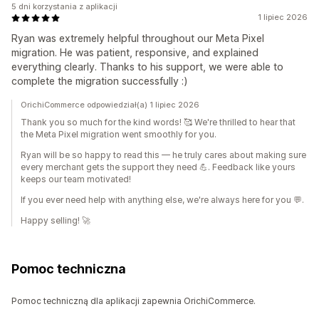
5 dni korzystania z aplikacji
1 lipiec 2026
Ryan was extremely helpful throughout our Meta Pixel
migration. He was patient, responsive, and explained
everything clearly. Thanks to his support, we were able to
complete the migration successfully :)
OrichiCommerce odpowiedział(a) 1 lipiec 2026
Thank you so much for the kind words! 🥰 We're thrilled to hear that
the Meta Pixel migration went smoothly for you.
Ryan will be so happy to read this — he truly cares about making sure
every merchant gets the support they need 💪. Feedback like yours
keeps our team motivated!
If you ever need help with anything else, we're always here for you 💬.
Happy selling! 🚀
Pomoc techniczna
Pomoc techniczną dla aplikacji zapewnia OrichiCommerce.