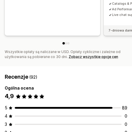
Catalogs & 
Ad Performa
Live chat su
7-dniowa dar
Wszystkie opłaty są naliczane w USD. Opłaty cykliczne i zależne od
użytkowania są pobierane co 30 dni.
Zobacz wszystkie opcje cen
Recenzje
(92)
Ogólna ocena
4,9
5
89
4
0
3
0