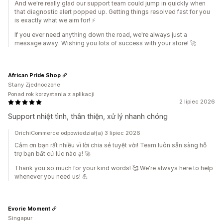
And we're really glad our support team could jump in quickly when
that diagnostic alert popped up. Getting things resolved fast for you
is exactly what we aim for! ⚡
If you ever need anything down the road, we're always just a
message away. Wishing you lots of success with your store! 🚀
African Pride Shop
Stany Zjednoczone
Ponad rok korzystania z aplikacji
2 lipiec 2026
Support nhiệt tình, thân thiện, xử lý nhanh chóng
OrichiCommerce odpowiedział(a) 3 lipiec 2026
Cảm ơn bạn rất nhiều vì lời chia sẻ tuyệt vời! Team luôn sẵn sàng hỗ
trợ bạn bất cứ lúc nào ạ! 🚀
Thank you so much for your kind words! 🥰 We're always here to help
whenever you need us! 💪
Evorie Moment
Singapur