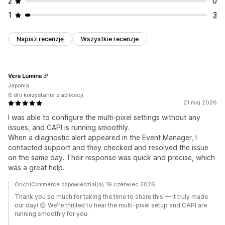
2
0
1
3
Napisz recenzję
Wszystkie recenzje
Vera Lumina
Japonia
8 dni korzystania z aplikacji
21 maj 2026
I was able to configure the multi-pixel settings without any
issues, and CAPI is running smoothly.
When a diagnostic alert appeared in the Event Manager, I
contacted support and they checked and resolved the issue
on the same day. Their response was quick and precise, which
was a great help.
OrichiCommerce odpowiedział(a) 19 czerwiec 2026
Thank you so much for taking the time to share this — it truly made
our day! 😊 We're thrilled to hear the multi-pixel setup and CAPI are
running smoothly for you.