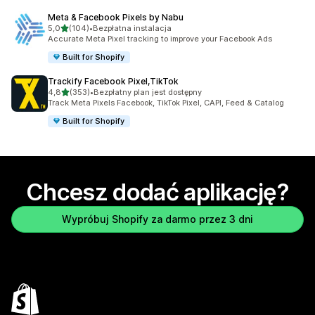
Meta & Facebook Pixels by Nabu
na 5 gwiazdek
5,0
(104)
•
Bezpłatna instalacja
Łączna liczba recenzji: 104
Accurate Meta Pixel tracking to improve your Facebook Ads
Built for Shopify
Trackify Facebook Pixel,TikTok
na 5 gwiazdek
4,8
(353)
•
Bezpłatny plan jest dostępny
Łączna liczba recenzji: 353
Track Meta Pixels Facebook, TikTok Pixel, CAPI, Feed & Catalog
Built for Shopify
Chcesz dodać aplikację?
Wypróbuj Shopify za darmo przez 3 dni