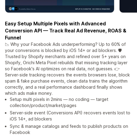
Easy Setup Multiple Pixels with Advanced
Conversion API — Track Real Ad Revenue, ROAS &
Funnel
📉 Why your Facebook Ads underperforming? Up to 60% of
your conversions is blocked by iOS 14+ or ad blockers. 🛡️
Trusted by Shopify merchants and refined over 5+ years on
Shopify, Orichi Meta Pixel rebuilds that missing tracking layer
so Facebook's AI optimizes on real data, not guesses. 👉
Server-side tracking recovers the events browsers lose, block
spam & fake purchase events, clean data trains the algorithm
correctly, and a real performance dashboard finally shows
which ads make money.
Setup multi pixels in 2mins — no coding — target
collection/product/market/pages
Server-side event (Conversions API) recovers events lost to
iOS 14+, ad blockers
Sync & manage catalogs and feeds to publish products on
Facebook