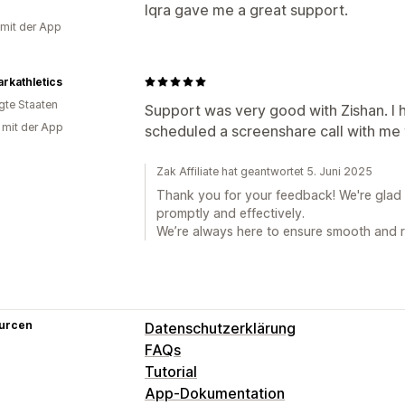
Iqra gave me a great support.
Zahlungen
 mit der App
Überweisungen
Sammelauszahlunge
Geschenkgutscheinauszahlungen
Me
rkathletics
igte Staaten
Support was very good with Zishan. I 
g mit der App
scheduled a screenshare call with me
Zak Affiliate hat geantwortet 5. Juni 2025
Thank you for your feedback! We're glad t
promptly and effectively.
We’re always here to ensure smooth and r
urcen
Datenschutzerklärung
FAQs
Tutorial
App-Dokumentation