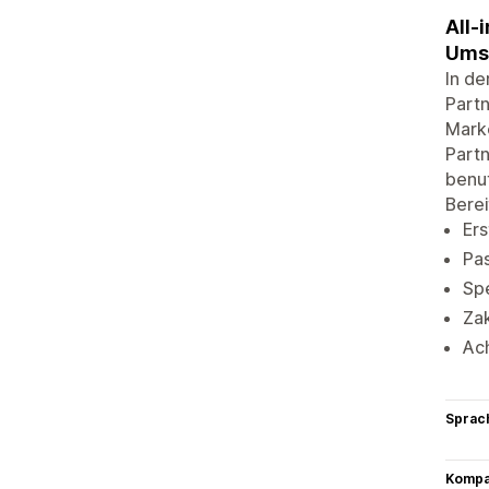
All-
Umsa
In d
Part
Marke
Partn
benut
Berei
Ers
Pas
Spe
Za
Ach
Sprac
Kompat