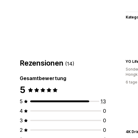
Kateg
Rezensionen
YO Lif
(14)
Sonder
Hongk
Gesamtbewertung
6 tage
5
5
13
4
0
3
0
2
0
4K Dri