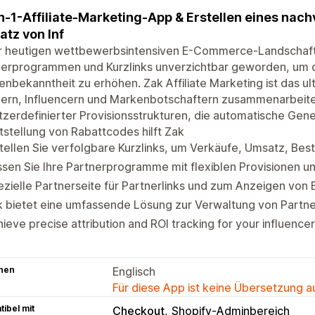
in-1-Affiliate-Marketing-App & Erstellen eines nac
tz von Inf
er heutigen wettbewerbsintensiven E-Commerce-Landschaft 
nerprogrammen und Kurzlinks unverzichtbar geworden, um d
nbekanntheit zu erhöhen. Zak Affiliate Marketing ist das ult
ern, Influencern und Markenbotschaftern zusammenarbeiten
zerdefinierter Provisionsstrukturen, die automatische Gene
tstellung von Rabattcodes hilft Zak
tellen Sie verfolgbare Kurzlinks, um Verkäufe, Umsatz, Best
sen Sie Ihre Partnerprogramme mit flexiblen Provisionen u
zielle Partnerseite für Partnerlinks und zum Anzeigen von
k bietet eine umfassende Lösung zur Verwaltung von Part
ieve precise attribution and ROI tracking for your influence
hen
Englisch
Für diese App ist keine Übersetzung 
ibel mit
Checkout
Shopify-Adminbereich