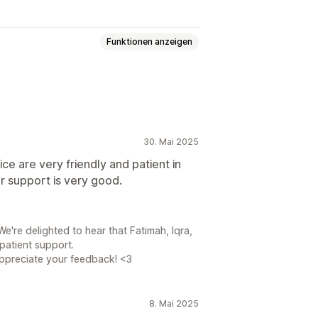
Funktionen anzeigen
evel-Marketing
Leistungsboni
30. Mai 2025
hes Tracking
ce are very friendly and patient in
 support is very good.
ionslinks
Rabatte
ng
Tracking in Echtzeit
're delighted to hear that Fatimah, Iqra,
patient support.
enerstellung
appreciate your feedback! <3
kenspezifisches Portal
Benutzerdefinierte Domain
erdefiniertes Branding
8. Mai 2025