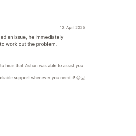
n
Kartenauszahlungen
hrere Währungen
PayPal
12. April 2025
had an issue, he immediately
 to work out the problem.
o hear that Zishan was able to assist you
eliable support whenever you need it! 😊💻