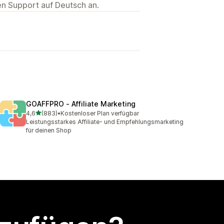
ten Support auf Deutsch an.
GOAFFPRO ‑ Affiliate Marketing
von 5 Sternen
4,6
(883)
•
Kostenloser Plan verfügbar
883 Rezensionen insgesamt
Leistungsstarkes Affiliate- und Empfehlungsmarketing
für deinen Shop