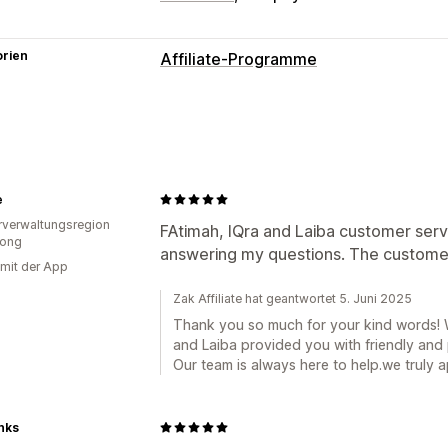
orien
Affiliate-Programme
Provisionsoptionen
Benutzerdefinierte Provision
Multi-L
Produktprovision
Empfehlungsmanagement
e
verwaltungsregion
Affiliate-Links
Analysen
Automatisc
FAtimah, IQra and Laiba customer servi
ong
answering my questions. The customer
Massengenerierung von Links
Kollekt
 mit der App
Multi-Level-Tracking
Produkt-Tracki
Zak Affiliate hat geantwortet 5. Juni 2025
Affiliate-Erfahrung
Thank you so much for your kind words! We
and Laiba provided you with friendly and 
Benutzerdefinierte Dashboards
Seit
Our team is always here to help.we truly 
Benutzerdefinierte Registrierung
Mar
Benutzerdefinierte Links und Rabatte
Benutzerdefinierte Formulare
Benutz
nks