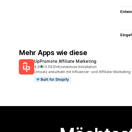
Entwic
Eingef
Mehr Apps wie diese
UpPromote Affiliate Marketing
von 5 Sternen
4,9
(3.593)
•
Kostenlose Installation
3593 Rezensionen insgesamt
Umsatz ankurbeln mit Influencer- und Affiliate-Marketing
Built for Shopify