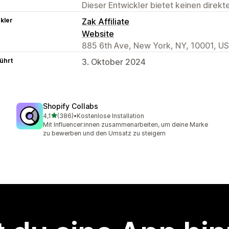
Dieser Entwickler bietet keinen direk
kler
Zak Affiliate
Website
885 6th Ave, New York, NY, 10001, US
ührt
3. Oktober 2024
Shopify Collabs
von 5 Sternen
4,1
(386)
•
Kostenlose Installation
386 Rezensionen insgesamt
Mit Influencer:innen zusammenarbeiten, um deine Marke
zu bewerben und den Umsatz zu steigern