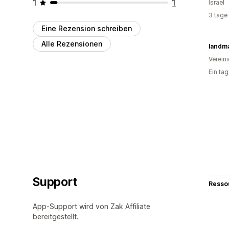
1
1
Israel
3 tage
Eine Rezension schreiben
Alle Rezensionen
landma
Verein
Ein ta
Support
Resso
App-Support wird von Zak Affiliate
bereitgestellt.