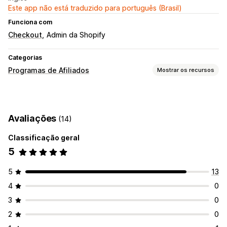
Este app não está traduzido para português (Brasil)
Funciona com
Checkout
Admin da Shopify
Categorias
Programas de Afiliados
Mostrar os recursos
Opções de comissão
Comissão personalizada
Marketing de vários níveis
Avaliações
(14)
Bônus por desempenho
Comissão de produto
Classificação geral
Gerenciamento de indicação
5
Links de afiliado
Análises
Acompanhamento automático
Geração de links em massa
Links de coleção
Descontos
5
13
Acompanhamento em vários níveis
4
0
Acompanhamento de produto
3
0
Acompanhamento em tempo real
2
0
Experiência de afiliado