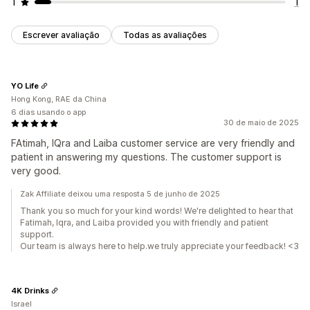
1
1
Painéis de controle personalizados
Criação de página
Registro personalizado
Portal de marca
Escrever avaliação
Todas as avaliações
Descontos e links personalizados
Domínio personalizado
Formulários personalizados
Branding personalizado
YO Life
Pagamentos
Hong Kong, RAE da China
Transferências bancárias
Pagamentos em massa
6 dias usando o app
30 de maio de 2025
Pagamentos em cartão
Pagamentos em cartão-presente
FAtimah, IQra and Laiba customer service are very friendly and
Em várias moedas
PayPal
patient in answering my questions. The customer support is
very good.
Zak Affiliate deixou uma resposta 5 de junho de 2025
Thank you so much for your kind words! We're delighted to hear that
Fatimah, Iqra, and Laiba provided you with friendly and patient
support.
Our team is always here to help.we truly appreciate your feedback! <3
4K Drinks
Israel