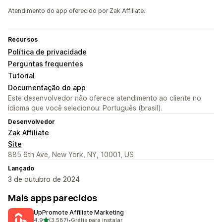
Atendimento do app oferecido por Zak Affiliate.
Recursos
Política de privacidade
Perguntas frequentes
Tutorial
Documentação do app
Este desenvolvedor não oferece atendimento ao cliente no
idioma que você selecionou: Português (brasil).
Desenvolvedor
Zak Affiliate
Site
885 6th Ave, New York, NY, 10001, US
Lançado
3 de outubro de 2024
Mais apps parecidos
UpPromote Affiliate Marketing
de 5 estrelas
4,9
(3.587)
•
Grátis para instalar