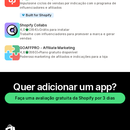
3587 avaliações ao todo
Impulsione ciclos de vendas por indicação com o programa de
influenciadores e afiliados
Built for Shopify
Shopify Collabs
de 5 estrelas
4,0
(384)
•
Grátis para instalar
384 avaliações ao todo
Trabalhe com influenciadores para promover a marca e gerar
vendas
GOAFFPRO ‑ Affiliate Marketing
de 5 estrelas
4,6
(880)
•
Plano gratuito disponível
880 avaliações ao todo
Poderoso marketing de afiliados e indicações para a loja
Quer adicionar um app?
Faça uma avaliação gratuita da Shopify por 3 dias