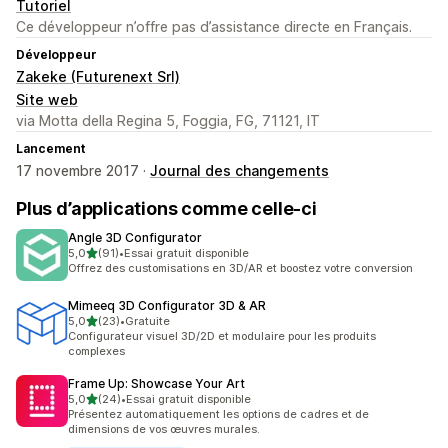
Tutoriel
Ce développeur n’offre pas d’assistance directe en Français.
Développeur
Zakeke (Futurenext Srl)
Site web
via Motta della Regina 5, Foggia, FG, 71121, IT
Lancement
17 novembre 2017 ·
Journal des changements
Plus d’applications comme celle-ci
Angle 3D Configurator
étoile(s) sur 5
5,0
(91)
•
Essai gratuit disponible
91 avis au total
Offrez des customisations en 3D/AR et boostez votre conversion
Mimeeq 3D Configurator 3D & AR
étoile(s) sur 5
5,0
(23)
•
Gratuite
23 avis au total
Configurateur visuel 3D/2D et modulaire pour les produits
complexes
Frame Up: Showcase Your Art
étoile(s) sur 5
5,0
(24)
•
Essai gratuit disponible
24 avis au total
Présentez automatiquement les options de cadres et de
dimensions de vos œuvres murales.