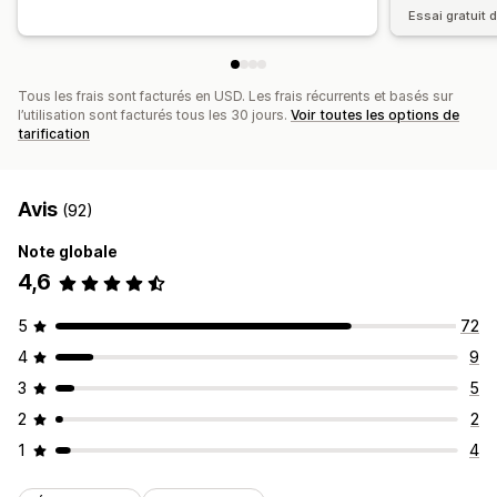
Essai gratuit d
Tous les frais sont facturés en USD. Les frais récurrents et basés sur
l’utilisation sont facturés tous les 30 jours.
Voir toutes les options de
tarification
Avis
(92)
Note globale
4,6
5
72
4
9
3
5
2
2
1
4