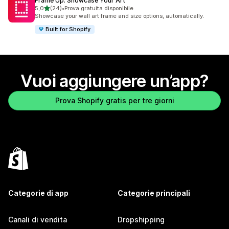
Frame Up: Showcase Your Art
stelle su 5
5,0
(24)
•
Prova gratuita disponibile
24 recensioni totali
Showcase your wall art frame and size options, automatically.
Built for Shopify
Vuoi aggiungere un’app?
Prova Shopify gratis per tre giorni
Categorie di app
Categorie principali
Canali di vendita
Dropshipping