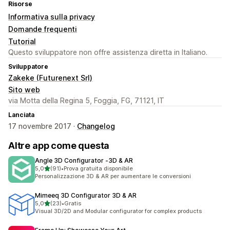
Risorse
Informativa sulla privacy
Domande frequenti
Tutorial
Questo sviluppatore non offre assistenza diretta in Italiano.
Sviluppatore
Zakeke (Futurenext Srl)
Sito web
via Motta della Regina 5, Foggia, FG, 71121, IT
Lanciata
17 novembre 2017 ·
Changelog
Altre app come questa
Angle 3D Configurator ‑3D & AR
stelle su 5
5,0
(91)
•
Prova gratuita disponibile
91 recensioni totali
Personalizzazione 3D & AR per aumentare le conversioni
Mimeeq 3D Configurator 3D & AR
stelle su 5
5,0
(23)
•
Gratis
23 recensioni totali
Visual 3D/2D and Modular configurator for complex products