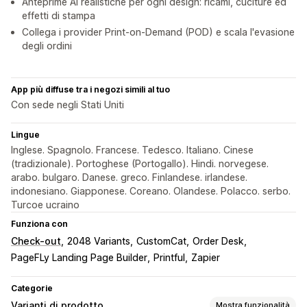
Anteprime AI realistiche per ogni design: ricami, cuciture ed
effetti di stampa
Collega i provider Print-on-Demand (POD) e scala l'evasione
degli ordini
App più diffuse tra i negozi simili al tuo
Con sede negli Stati Uniti
Lingue
Inglese. Spagnolo. Francese. Tedesco. Italiano. Cinese
(tradizionale). Portoghese (Portogallo). Hindi. norvegese.
arabo. bulgaro. Danese. greco. Finlandese. irlandese.
indonesiano. Giapponese. Coreano. Olandese. Polacco. serbo.
Turcoe ucraino
Funziona con
Check-out
2048 Variants
CustomCat
Order Desk
PageFLy Landing Page Builder
Printful
Zapier
Categorie
Varianti di prodotto
Mostra funzionalità