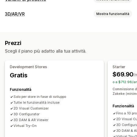
Personalizzazione
3D/AR/VR
Mostra funzionalità
Caselle di spunta
Campioni di colore
Logica condizionale
Visualizzazione
Font
Date
Dimensioni
Menu a discesa
Modelli 3D
Viste a 360 gradi
Realtà aumentata
Caricamento di file
Selezione multipla
Numeri
Prezzi
Camerino virtuale
Animazioni
Pulsanti di opzione
Testo personalizzato
Scegli il piano più adatto alla tua attività.
Ridimensionamento dinamico
Visualizzatore incorporato
Tabelle delle taglie
Anteprima
Zoom
Anteprime in tempo reale
Basato sull’IA
Visualizzazione delle varianti
Development Stores
Starter
Personalizzazione
Prezzi
$69.90
Gratis
/
Configuratore di prodotti
Logica condizionale
Varianti
Prezzi in blocco
Prezzi condizionali
Prezzi personalizzati
o a $712.98/an
Prodotti personalizzati
Testo
Immagini
Colore
Trame
Prezzi dinamici
Opzioni di sconto
Commissione de
Funzionalità
Zakeke (minim
Caricamento di file
Branding personalizzato
Supplementi per varianti
Spese di configurazione
Solo per store in fase di sviluppo
Adattivo per dispositivi mobili
Tutte le funzionalità incluse
Prezzi a più livelli
Supplementi premium
Funzionalità
2D Visual Customizer
Fino a 10 pro
3D Configurator
Scorte
2D Visual C
3D DAM & AR Viewer
Gestione degli SKU
Disponibilità delle scorte
3D Configur
Virtual Try-On
3D DAM & A
Aggiornamenti manuali
Aggiornamenti automatici
Virtual Try-