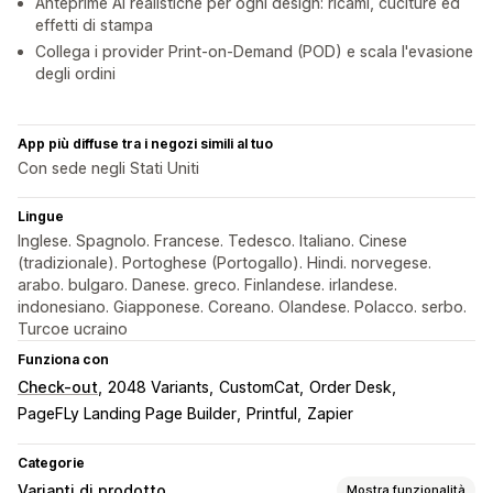
Anteprime AI realistiche per ogni design: ricami, cuciture ed
effetti di stampa
Collega i provider Print-on-Demand (POD) e scala l'evasione
degli ordini
App più diffuse tra i negozi simili al tuo
Con sede negli Stati Uniti
Lingue
Inglese. Spagnolo. Francese. Tedesco. Italiano. Cinese
(tradizionale). Portoghese (Portogallo). Hindi. norvegese.
arabo. bulgaro. Danese. greco. Finlandese. irlandese.
indonesiano. Giapponese. Coreano. Olandese. Polacco. serbo.
Turcoe ucraino
Funziona con
Check-out
2048 Variants
CustomCat
Order Desk
PageFLy Landing Page Builder
Printful
Zapier
Categorie
Varianti di prodotto
Mostra funzionalità