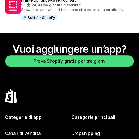
Frame Up: Showcase Your Art
stelle su 5
5,0
(24)
•
Prova gratuita disponibile
24 recensioni totali
Showcase your wall art frame and size options, automatically.
Built for Shopify
Vuoi aggiungere un’app?
Prova Shopify gratis per tre giorni
Categorie di app
Categorie principali
Canali di vendita
Dropshipping