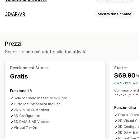
Personalizzazione
3D/AR/VR
Mostra funzionalità
Caselle di spunta
Campioni di colore
Logica condizionale
Visualizzazione
Font
Date
Dimensioni
Menu a discesa
Modelli 3D
Viste a 360 gradi
Realtà aumentata
Caricamento di file
Selezione multipla
Numeri
Prezzi
Camerino virtuale
Animazioni
Pulsanti di opzione
Testo personalizzato
Scegli il piano più adatto alla tua attività.
Ridimensionamento dinamico
Visualizzatore incorporato
Tabelle delle taglie
Anteprima
Zoom
Anteprime in tempo reale
Basato sull’IA
Visualizzazione delle varianti
Development Stores
Starter
Personalizzazione
Prezzi
$69.90
Gratis
/
Configuratore di prodotti
Logica condizionale
Varianti
Prezzi in blocco
Prezzi condizionali
Prezzi personalizzati
o a $712.98/an
Prodotti personalizzati
Testo
Immagini
Colore
Trame
Prezzi dinamici
Opzioni di sconto
Commissione de
Funzionalità
Zakeke (minim
Caricamento di file
Branding personalizzato
Supplementi per varianti
Spese di configurazione
Solo per store in fase di sviluppo
Adattivo per dispositivi mobili
Tutte le funzionalità incluse
Prezzi a più livelli
Supplementi premium
Funzionalità
2D Visual Customizer
Fino a 10 pro
3D Configurator
Scorte
2D Visual C
3D DAM & AR Viewer
Gestione degli SKU
Disponibilità delle scorte
3D Configur
Virtual Try-On
3D DAM & A
Aggiornamenti manuali
Aggiornamenti automatici
Virtual Try-