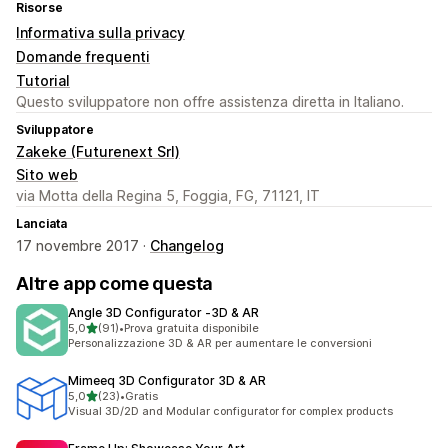
Risorse
Informativa sulla privacy
Domande frequenti
Tutorial
Questo sviluppatore non offre assistenza diretta in Italiano.
Sviluppatore
Zakeke (Futurenext Srl)
Sito web
via Motta della Regina 5, Foggia, FG, 71121, IT
Lanciata
17 novembre 2017 ·
Changelog
Altre app come questa
Angle 3D Configurator ‑3D & AR
stelle su 5
5,0
(91)
•
Prova gratuita disponibile
91 recensioni totali
Personalizzazione 3D & AR per aumentare le conversioni
Mimeeq 3D Configurator 3D & AR
stelle su 5
5,0
(23)
•
Gratis
23 recensioni totali
Visual 3D/2D and Modular configurator for complex products