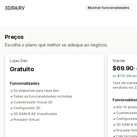
Personalização
3D/RA/RV
Mostrar funcionalidades
Caixas de verificação
Paletas
Lógica condicional
Visualização
Tipos de letra
Datas
Dimensões
Menus pendentes
Modelos 3D
Visualizações 360
Realidade aumentada
Carregamento de ficheiros
Várias seleções
Números
Preços
Prova virtual
Animações
Dimensionamento dinâmico
Botões de rádio
Texto personalizado
Escolha o plano que melhor se adequa ao negócio.
Visualizador incorporado
Zoom
Tabelas de tamanhos
Pré-visualização
Pré-visualizações em direto
Baseado em IA
Apresentação de variantes
Lojas Dev
Starter
Personalização
Preços
$69.90
Gratuito
/
Configurador de produtos
Lógica condicional
Variantes
Preços em lote
Preços condicionais
ou $712.98/an
Produtos personalizados
Texto
Imagens
Cor
Texturas
Preços personalizados
Preços dinâmicos
Taxa de trans
Funcionalidades
vendidos via Z
Carregamento de ficheiros
Opções de desconto
Sobretaxas de variantes
Só disponível para lojas dev.
Imagem corporativa personalizada
Todas as funcionalidades incluídas
Reatividade móvel
Cobranças de configuração
Preços diferenciados
Funcionalida
Customizador Visual 2D
Sobretaxas de prémio
Até 10 produ
Configurador 3D
Customizado
3D DAM & AR Visualizador
Inventário
Configurado
Provador Virtual
3D DAM & AR
Gestão de SKU
Disponibilidade de stock
Provador Vir
Atualizações manuais
Atualizações automáticas
Com tecnolo