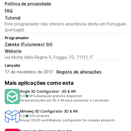
Política de privacidade
FAQ
Tutorial
Este programador não oferece assistência direta em Português
(portugal).
Programador
Zakeke (Futurenext Srl)
Website
via Motta della Regina 5, Foggia, FG, 71121, IT
Lançada
17 de novembro de 2017 ·
Registo de alterações
Mais aplicações como esta
Angle 3D Configurator ‑3D & AR
de 5 estrelas
5,0
(91)
•
Avaliação gratuita disponível
91 total de avaliações
Personalizações em 3D e AR para aumentar a conversão.
Mimeeq 3D Configurator 3D & AR
de 5 estrelas
5,0
(23)
•
Gratuito
23 total de avaliações
Visual 3D/2D and Modular configurator for complex products