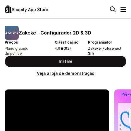
Shopify App Store
Zakeke ‑ Configurador 2D & 3D
Preços
Classificação
Programador
Plano gratuito
4,6
(92)
Zakeke (Futurenext
disponível
Srl)
Instale
Veja a loja de demonstração