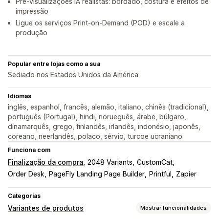
Pré-visualizações IA realistas: bordado, costura e efeitos de
impressão
Ligue os serviços Print-on-Demand (POD) e escale a
produção
Popular entre lojas como a sua
Sediado nos Estados Unidos da América
Idiomas
inglês, espanhol, francês, alemão, italiano, chinês (tradicional),
português (Portugal), hindi, norueguês, árabe, búlgaro,
dinamarquês, grego, finlandês, irlandês, indonésio, japonês,
coreano, neerlandês, polaco, sérvio, turcoe ucraniano
Funciona com
Finalização da compra
2048 Variants
CustomCat
Order Desk
PageFly Landing Page Builder
Printful
Zapier
Categorias
Variantes de produtos
Mostrar funcionalidades