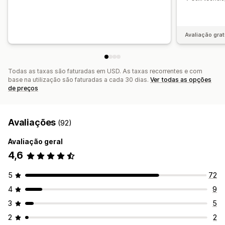
Avaliação grat
Todas as taxas são faturadas em USD. As taxas recorrentes e com
base na utilização são faturadas a cada 30 dias.
Ver todas as opções
de preços
Avaliações
(92)
Avaliação geral
4,6
5
72
4
9
3
5
2
2