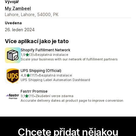
Vývojář
My Zambeel
Lahore, Lahore, 54000, PK
Uvedena
26. leden 2024
Více aplikací jako je tato
Shopify Fulfillment Network
z 5 hvězd
1,9
(3)
•
Bezplatná instalace
Celkový počet recenzí: 3
Scale your business with our network of fulfillment partners
UPS Shipping (Official)
z 5 hvězd
4,8
(117)
•
Bezplatná instalace
Celkový počet recenzí: 117
UPS Shipping Label Automation Dashboard
Fastrr Promise
z 5 hvězd
3,1
(11)
•
Zkušební verze zdarma
Celkový počet recenzí: 11
Accurate delivery dates at product page to improve conversion
Chcete přidat nějakou