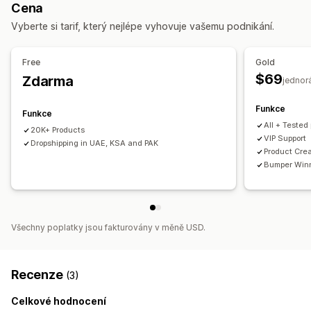
Cena
Vyberte si tarif, který nejlépe vyhovuje vašemu podnikání.
Free
Gold
$69
Zdarma
jednor
Funkce
Funkce
All + Tested
20K+ Products
VIP Support
Dropshipping in UAE, KSA and PAK
Product Crea
Bumper Winn
Všechny poplatky jsou fakturovány v měně USD.
Recenze
(3)
Celkové hodnocení