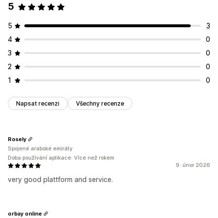
5
5
3
4
0
3
0
2
0
1
0
Napsat recenzi
Všechny recenze
Rosely
Spojené arabské emiráty
Doba používání aplikace: Více než rokem
9. únor 2026
very good plattform and service.
orbay online