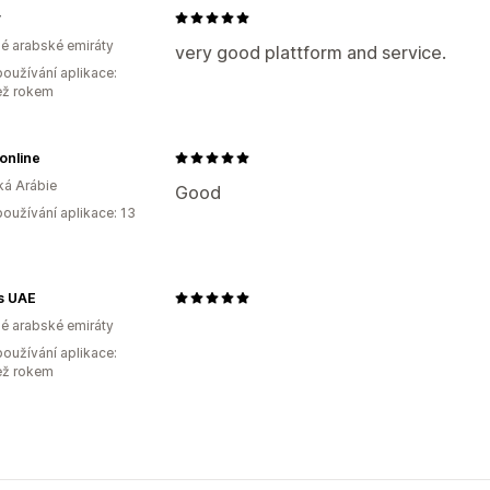
y
é arabské emiráty
very good plattform and service.
oužívání aplikace:
ež rokem
online
á Arábie
Good
oužívání aplikace: 13
s UAE
é arabské emiráty
oužívání aplikace:
ež rokem