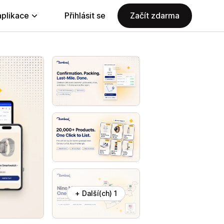
aplikace
Přihlásit se
Začít zdarma
+ Další(ch) 1