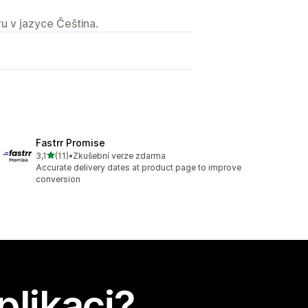
u v jazyce Čeština.
Fastrr Promise
z 5 hvězd
3,1
(11)
•
Zkušební verze zdarma
Celkový počet recenzí: 11
Accurate delivery dates at product page to improve
conversion
plikaci?