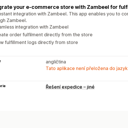
grate your e-commerce store with Zambeel for fulf
nstant integration with Zambeel. This app enables you to con
ugh Zambeel.
mless integration with Zambeel
ate order fulfilment directly from the store
w fulfillment logs directly from store
y
angličtina
Tato aplikace není přeložena do jazyk
rie
Řešení expedice – jiné