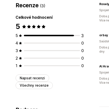
Recenze
Rosel
(3)
Spojen
Doba p
Celkové hodnocení
Více n
5
5
3
orbay 
Saúdsk
4
0
Doba p
3
0
dny
2
0
1
0
Al Ara
Spojen
Napsat recenzi
Doba p
Více n
Všechny recenze