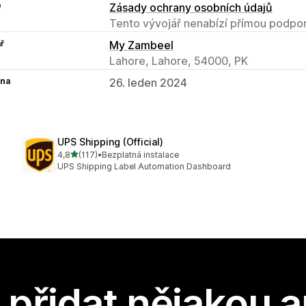
e
Zásady ochrany osobních údajů
Tento vývojář nenabízí přímou podpor
ř
My Zambeel
Lahore, Lahore, 54000, PK
na
26. leden 2024
UPS Shipping (Official)
z 5 hvězd
4,8
(117)
•
Bezplatná instalace
Celkový počet recenzí: 117
UPS Shipping Label Automation Dashboard
přidat nějakou a