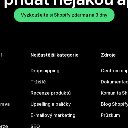
Vyzkoušejte si Shopify zdarma na 3 dny
í
Nejčastější kategorie
Zdroje
Dropshipping
Centrum náp
Tržiště
Dokumentace
Recenze produktů
Komunita Sh
rava
Upselling a balíčky
Blog Shopif
E-mailový marketing
Průzkum
erze
SEO