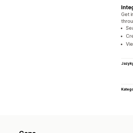
Inte
Get i
thro
Sea
Cre
Vie
Jazyk
Katego