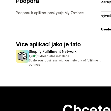
Podpora
Zdroj
Podporu k aplikaci poskytuje My Zambeel.
Vývojá
Uvede
Více aplikací jako je tato
Shopify Fulfillment Network
z 5 hvězd
1,9
(3)
•
Bezplatná instalace
Celkový počet recenzí: 3
Scale your business with our network of fulfillment
partners
Chcete 