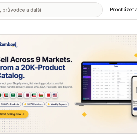
Procházet 
ie propagovaných obrázků