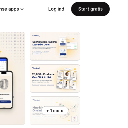
se apps
Log ind
Start gratis
+ 1 mere