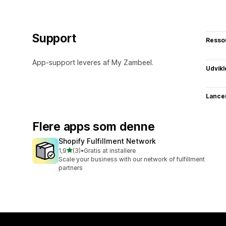
Support
Resso
App-support leveres af My Zambeel.
Udvikl
Lance
Flere apps som denne
Shopify Fulfillment Network
ud af 5 stjerner
1,9
(3)
•
Gratis at installere
3 anmeldelser i alt
Scale your business with our network of fulfillment
partners