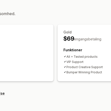
ksomhed.
Gold
$69
engangsbetaling
Funktioner
All + Tested products
VIP Support
Product Creative Support
Bumper Winning Product
lse