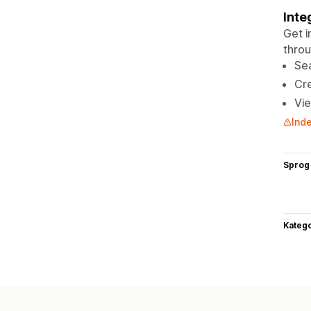
Inte
Get i
thro
Sea
Cre
Vie
Inde
Sprog
Katego