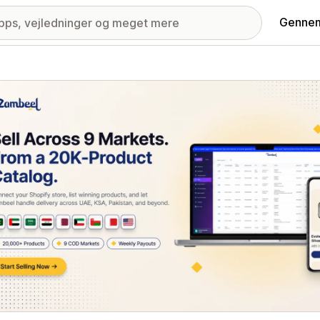
Gennem
ri med udvalgte billeder