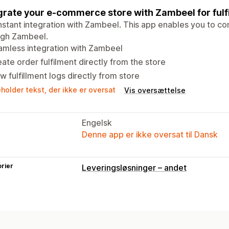
grate your e-commerce store with Zambeel for fulf
nstant integration with Zambeel. This app enables you to con
ugh Zambeel.
mless integration with Zambeel
ate order fulfilment directly from the store
w fulfillment logs directly from store
holder tekst, der ikke er oversat
Vis oversættelse
Engelsk
Denne app er ikke oversat til Dansk
rier
Leveringsløsninger – andet