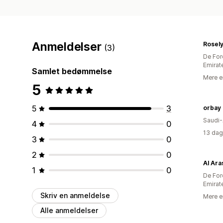
Anmeldelser
Rosel
(3)
De For
Emirat
Samlet bedømmelse
Mere e
5
5
3
orbay 
Saudi-
4
0
13 dag
3
0
2
0
Al Ara
1
0
De For
Emirat
Skriv en anmeldelse
Mere e
Alle anmeldelser