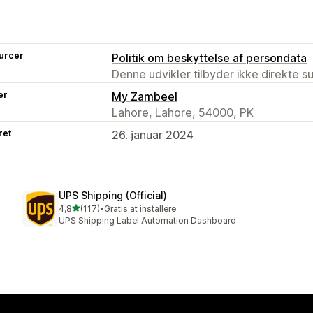
urcer
Politik om beskyttelse af persondata
Denne udvikler tilbyder ikke direkte s
er
My Zambeel
Lahore, Lahore, 54000, PK
ret
26. januar 2024
UPS Shipping (Official)
ud af 5 stjerner
4,8
(117)
•
Gratis at installere
117 anmeldelser i alt
UPS Shipping Label Automation Dashboard