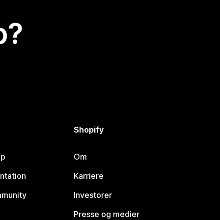
p?
Shopify
lp
Om
ntation
Karriere
mmunity
Investorer
Presse og medier