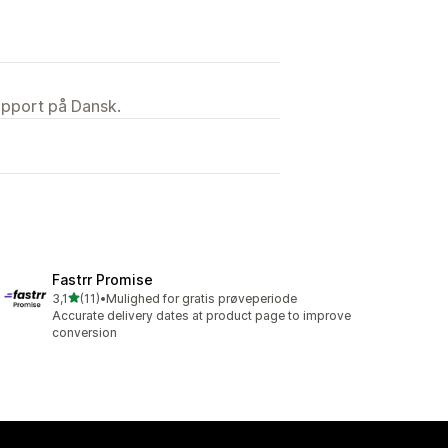
upport på Dansk.
Fastrr Promise
ud af 5 stjerner
3,1
(11)
•
Mulighed for gratis prøveperiode
11 anmeldelser i alt
Accurate delivery dates at product page to improve
conversion