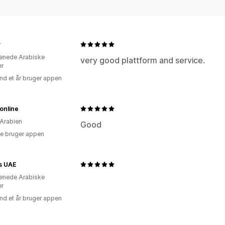
y
enede Arabiske
very good plattform and service.
er
nd et år bruger appen
online
Arabien
Good
e bruger appen
s UAE
enede Arabiske
er
nd et år bruger appen