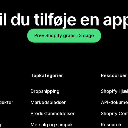
il du tilføje en ap
Prøv Shopify gratis i 3 dage
Topkategorier
Ressourcer
Dropshipping
Shopify Hjæ
dukter
Markedspladser
API-dokume
Produktanmeldelser
Shopify Co
g
Mersalg og sampak
Research