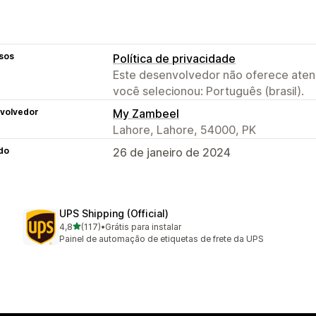
sos
Política de privacidade
Este desenvolvedor não oferece atend
você selecionou: Português (brasil).
volvedor
My Zambeel
Lahore, Lahore, 54000, PK
do
26 de janeiro de 2024
UPS Shipping (Official)
de 5 estrelas
4,8
(117)
•
Grátis para instalar
117 avaliações ao todo
Painel de automação de etiquetas de frete da UPS