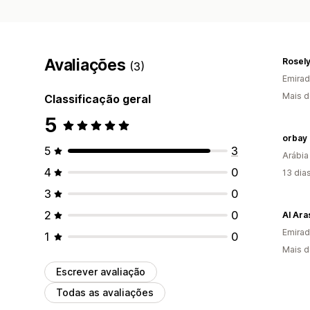
Avaliações
Rosel
(3)
Emirad
Mais d
Classificação geral
5
orbay 
5
3
Arábia
4
0
13 dia
3
0
2
0
Al Ara
Emirad
1
0
Mais d
Escrever avaliação
Todas as avaliações