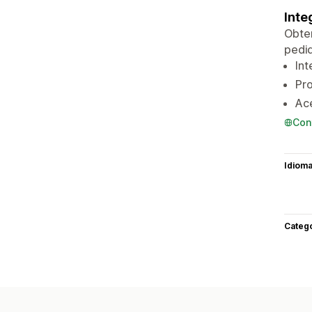
Inte
Obten
pedi
In
Pro
Ace
Con
Idiom
Categ