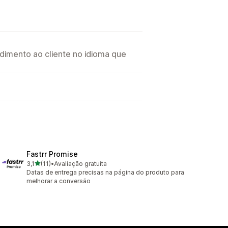
imento ao cliente no idioma que
Fastrr Promise
de 5 estrelas
3,1
(11)
•
Avaliação gratuita
11 avaliações ao todo
Datas de entrega precisas na página do produto para
melhorar a conversão