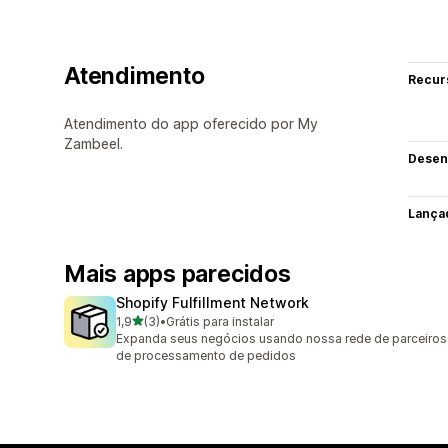
Atendimento
Recur
Atendimento do app oferecido por My
Zambeel.
Desen
Lança
Mais apps parecidos
Shopify Fulfillment Network
de 5 estrelas
1,9
(3)
•
Grátis para instalar
3 avaliações ao todo
Expanda seus negócios usando nossa rede de parceiros
de processamento de pedidos