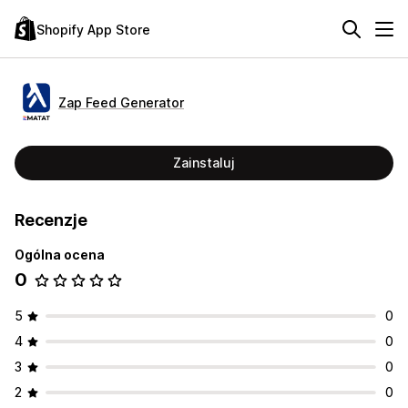
Shopify App Store
Zap Feed Generator
Zainstaluj
Recenzje
Ogólna ocena
0
5
0
4
0
3
0
2
0