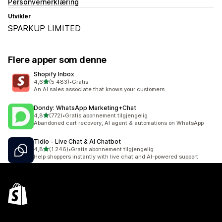
Personvernerklæring
Utvikler
SPARKUP LIMITED
Flere apper som denne
Shopify Inbox
av 5 stjerner
4,6
(5 483)
•
Gratis
Totalt 5483 omtaler
An AI sales associate that knows your customers
Dondy: WhatsApp Marketing+Chat
av 5 stjerner
4,8
(772)
•
Gratis abonnement tilgjengelig
Totalt 772 omtaler
Abandoned cart recovery, AI agent & automations on WhatsApp
Tidio ‑ Live Chat & AI Chatbot
av 5 stjerner
4,8
(1 246)
•
Gratis abonnement tilgjengelig
Totalt 1246 omtaler
Help shoppers instantly with live chat and AI-powered support.