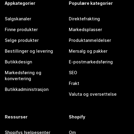
Appkategorier
Populære kategorier
Salgskanaler
Direktefrakting
Finne produkter
Markedsplasser
Selge produkter
Produktanmeldelser
Bestillinger og levering
Mersalg og pakker
Butikkdesign
E-postmarkedsføring
Markedsføring og
SEO
konvertering
Frakt
Butikkadministrasjon
Valuta og oversettelse
Ressurser
Shopify
Shopifys hjelpesenter
Om