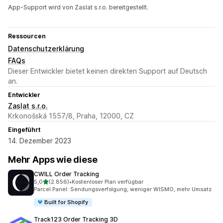
App-Support wird von Zaslat s.r.o. bereitgestellt.
Ressourcen
Datenschutzerklärung
FAQs
Dieser Entwickler bietet keinen direkten Support auf Deutsch
an.
Entwickler
Zaslat s.r.o.
Krkonošská 1557/8, Praha, 12000, CZ
Eingeführt
14. Dezember 2023
Mehr Apps wie diese
CWILL Order Tracking
von 5 Sternen
5,0
(2.856)
•
Kostenloser Plan verfügbar
2856 Rezensionen insgesamt
Parcel Panel: Sendungsverfolgung, weniger WISMO, mehr Umsatz
Built for Shopify
Track123 Order Tracking 3D