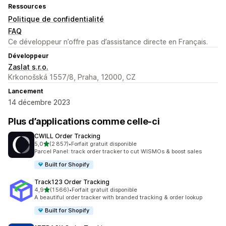
Ressources
Politique de confidentialité
FAQ
Ce développeur n’offre pas d’assistance directe en Français.
Développeur
Zaslat s.r.o.
Krkonošská 1557/8, Praha, 12000, CZ
Lancement
14 décembre 2023
Plus d’applications comme celle-ci
CWILL Order Tracking
étoile(s) sur 5
5,0
(2 857)
•
Forfait gratuit disponible
2857 avis au total
Parcel Panel: track order tracker to cut WISMOs & boost sales
Built for Shopify
Track123 Order Tracking
étoile(s) sur 5
4,9
(1 566)
•
Forfait gratuit disponible
1566 avis au total
A beautiful order tracker with branded tracking & order lookup
Built for Shopify