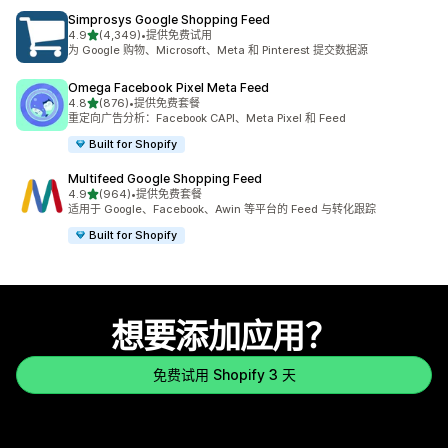
Simprosys Google Shopping Feed
星（满分 5 星）
4.9
(4,349)
•
提供免费试用
总共 4349 条评论
为 Google 购物、Microsoft、Meta 和 Pinterest 提交数据源
Omega Facebook Pixel Meta Feed
星（满分 5 星）
4.8
(876)
•
提供免费套餐
总共 876 条评论
重定向广告分析：Facebook CAPI、Meta Pixel 和 Feed
Built for Shopify
Multifeed Google Shopping Feed
星（满分 5 星）
4.9
(964)
•
提供免费套餐
总共 964 条评论
适用于 Google、Facebook、Awin 等平台的 Feed 与转化跟踪
Built for Shopify
想要添加应用？
免费试用 Shopify 3 天