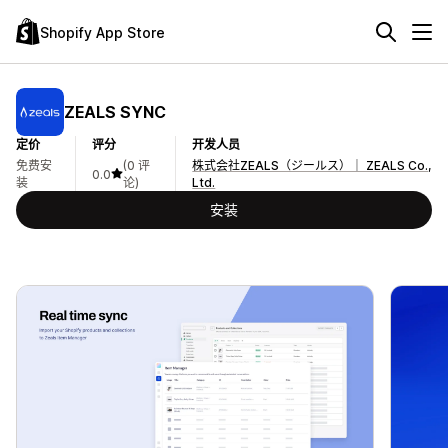
Shopify App Store
ZEALS SYNC
定价
评分
开发人员
免费安
(0 评
株式会社ZEALS（ジールス）｜ ZEALS Co.,
0.0
装
论)
Ltd.
安装