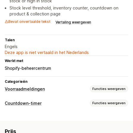
stock or high in stock
Stock level threshold, inventory counter, countdown on
product & collection page
Bevat onvertaalde tekst
Vertaling weergeven
Talen
Engels
Deze app is niet vertaald in het Nederlands
Werkt met
Shopify-beheercentrum
Categorieën
Voorraadmeldingen
Functies weergeven
Meldingen
Countdown-timer
Functies weergeven
Handmatige meldingen
Lage voorraad
Weer op voorraad
Weergaveopties
Pre-orders
Meerdere talen
Niet op voorraad
Kleur en lettertype
Aangepaste tekst
Aangepaste positie
Aangepaste meldingen
Prijs
Animaties
Productpagina's