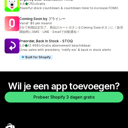
van 5 sterren
4,6
(75)
•
Gratis
75 recensies in totaal
Powerful stock countdown & countdown timer to increase FOMO
Coming Soon by プライシー
Vanaf $5 per maand
3分で初期設定完了。商品のカートボタンをComing Soonボタンに！販売
開始時にSMS・LINE・Emailで自動通知！
Preorder, Back In Stock ‑ STOQ
van 5 sterren
5,0
(3.468)
•
Gratis abonnement beschikbaar
3468 recensies in totaal
Grow sales with preorders, 'notify me' & back in stock alerts
Built for Shopify
Wil je een app toevoegen?
Probeer Shopify 3 dagen gratis