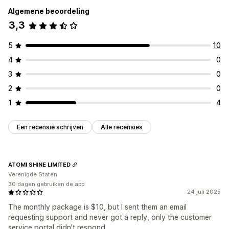
Algemene beoordeling
3,3
5
10
4
0
3
0
2
0
1
4
Een recensie schrijven
Alle recensies
ATOMI SHINE LIMITED
Verenigde Staten
30 dagen gebruiken de app
24 juli 2025
The monthly package is $10, but I sent them an email
requesting support and never got a reply, only the customer
service portal didn't respond.