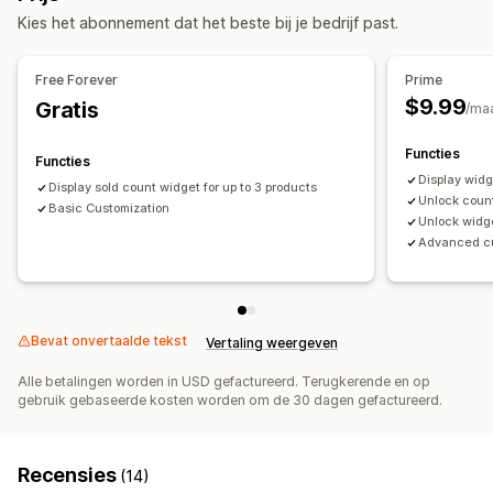
Aanpassing
Kies het abonnement dat het beste bij je bedrijf past.
Timingsopties
Meldingsinstellingen
Meldingstemplates
Voorraadteller
Datumbereik
Per bezoek opnieuw instellen
Free Forever
Prime
Op sessie gebaseerd
Getimede sessie
$9.99
Gratis
/ma
Type timer
Functies
Functies
Dagelijkse deals
Flash sales
Tijdelijke actie
Vervaldatum
Display widg
Display sold count widget for up to 3 products
Speciaal evenement
Voorbestelling
Winkellancering
Unlock coun
Basic Customization
Unlock widge
Advanced cu
Bevat onvertaalde tekst
Vertaling weergeven
Alle betalingen worden in USD gefactureerd. Terugkerende en op
gebruik gebaseerde kosten worden om de 30 dagen gefactureerd.
Recensies
(14)