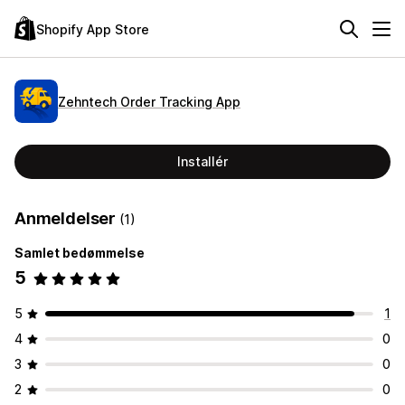
Shopify App Store
Zehntech Order Tracking App
Installér
Anmeldelser
(1)
Samlet bedømmelse
5
5
1
4
0
3
0
2
0