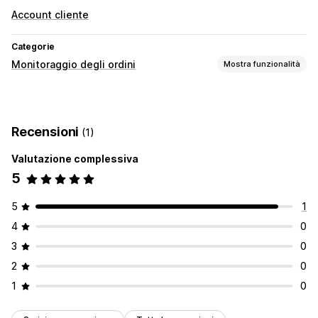
Account cliente
Categorie
Monitoraggio degli ordini
Mostra funzionalità
Monitoraggio
Pagina di monitoraggio brandizzata
Recensioni
(1)
Pagina di ricerca degli ordini
Monitoraggio in tempo reale
Dashboard
Multicorriere
Analisi
Valutazione complessiva
Mascheramento del corriere
5
5
1
4
0
3
0
2
0
1
0