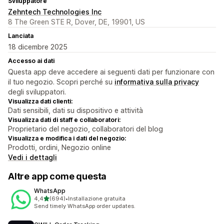
Sviluppatore
Zehntech Technologies Inc
8 The Green STE R, Dover, DE, 19901, US
Lanciata
18 dicembre 2025
Accesso ai dati
Questa app deve accedere ai seguenti dati per funzionare con
il tuo negozio. Scopri perché su
informativa sulla privacy
degli sviluppatori.
Visualizza dati clienti:
Dati sensibili, dati su dispositivo e attività
Visualizza dati di staff e collaboratori:
Proprietario del negozio, collaboratori del blog
Visualizza e modifica i dati del negozio:
Prodotti, ordini, Negozio online
Vedi i dettagli
Altre app come questa
WhatsApp
stelle su 5
4,4
(694)
•
Installazione gratuita
694 recensioni totali
Send timely WhatsApp order updates.