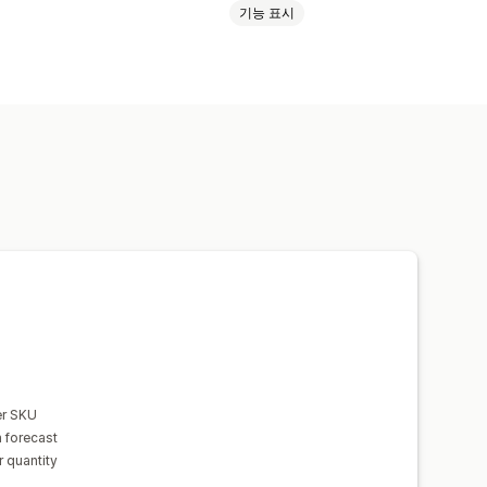
기능 표시
재고 계획
알림
사용자 지정 보고서
er SKU
 forecast
r quantity