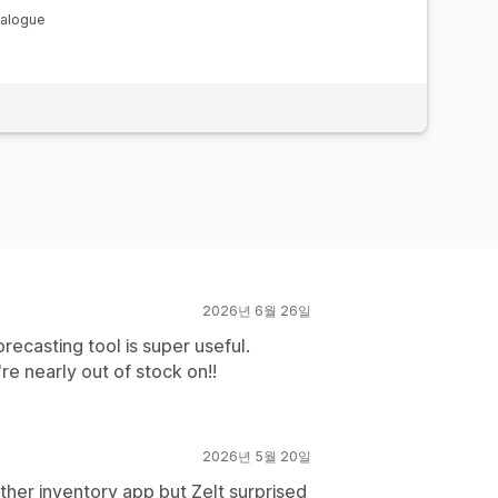
talogue
2026년 6월 26일
recasting tool is super useful.
re nearly out of stock on!!
2026년 5월 20일
her inventory app but Zelt surprised