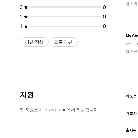
앱 사용
3
0
2
0
1
0
My St
리뷰 작성
모든 리뷰
오스트
앱 사용
지원
리소스
앱 지원은 Ten zero one에서 제공합니다.
개발자
출시됨