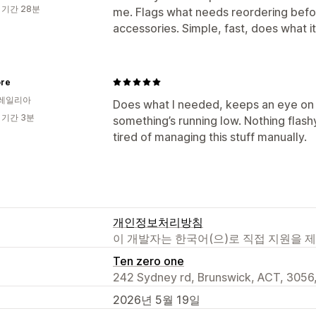
 기간 28분
me. Flags what needs reordering befo
accessories. Simple, fast, does what it
ore
레일리아
Does what I needed, keeps an eye on 
 기간 3분
something’s running low. Nothing flashy
tired of managing this stuff manually.​​​​​​​​​​​​​​​​
개인정보처리방침
이 개발자는 한국어(으)로 직접 지원을 
Ten zero one
242 Sydney rd, Brunswick, ACT, 3056
2026년 5월 19일