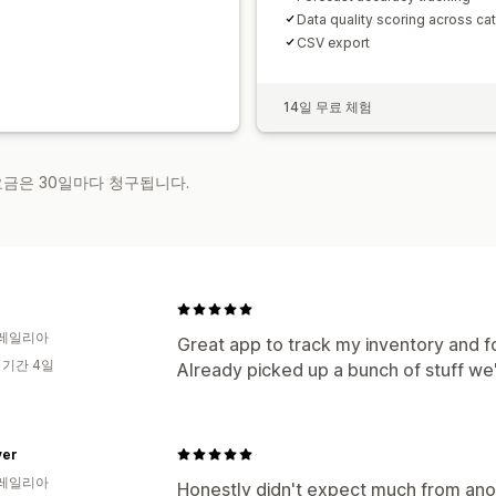
Data quality scoring across ca
CSV export
14일 무료 체험
 요금은 30일마다 청구됩니다.
레일리아
Great app to track my inventory and fo
 기간 4일
Already picked up a bunch of stuff we'
er
레일리아
Honestly didn't expect much from anot