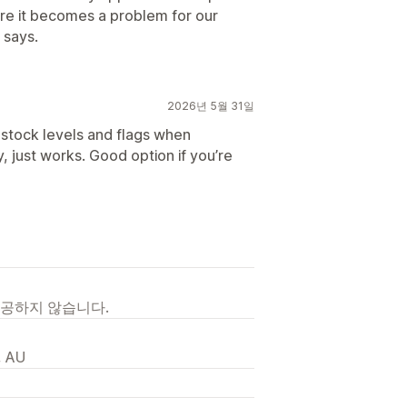
re it becomes a problem for our
 says.
2026년 5월 31일
stock levels and flags when
, just works. Good option if you’re
제공하지 않습니다.
, AU