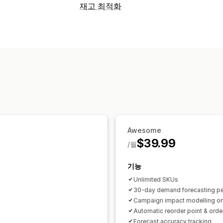
재고 최적화
재고 관리
재고 추적
자동 재입고
예측
제품 보충
알림 및 분석
재입고 알림
제품 보충 알림
재고 부족 
Awesome
$39.99
/월
기능
Unlimited SKUs
30-day demand forecasting p
Campaign impact modelling on
Automatic reorder point & orde
Forecast accuracy tracking