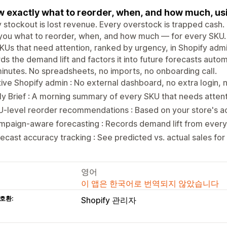
 exactly what to reorder, when, and how much, usin
 stockout is lost revenue. Every overstock is trapped cash.
 you what to reorder, when, and how much — for every SKU. 
KUs that need attention, ranked by urgency, in Shopify admin
ds the demand lift and factors it into future forecasts autom
minutes. No spreadsheets, no imports, no onboarding call.
ive Shopify admin : No external dashboard, no extra login,
ly Brief : A morning summary of every SKU that needs attent
-level reorder recommendations : Based on your store's act
mpaign-aware forecasting : Records demand lift from ever
ecast accuracy tracking : See predicted vs. actual sales fo
영어
이 앱은 한국어로 번역되지 않았습니다
호환:
Shopify 관리자