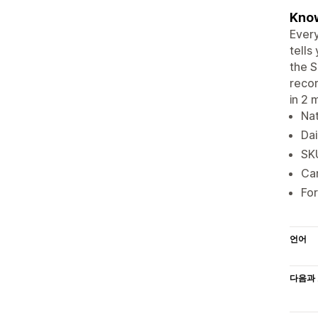
Know
Every
tells
the S
recor
in 2 
Nat
Dai
SKU
Ca
For
언어
다음과 