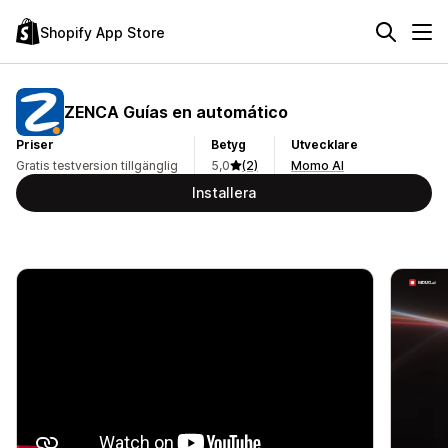
Shopify App Store
ZENCA Guías en automático
Priser
Betyg
Utvecklare
Gratis testversion tillgänglig
5,0
(2)
Momo AI
Installera