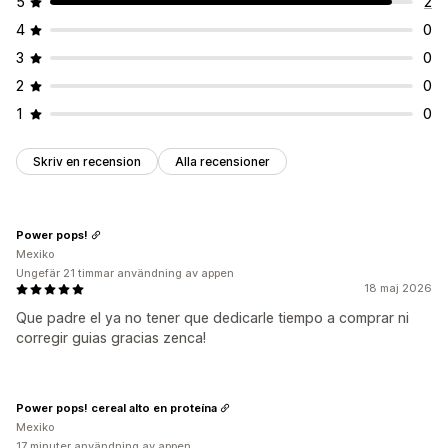
5
2
4
0
3
0
2
0
1
0
Skriv en recension
Alla recensioner
Power pops!
Mexiko
Ungefär 21 timmar användning av appen
18 maj 2026
Que padre el ya no tener que dedicarle tiempo a comprar ni
corregir guias gracias zenca!
Power pops! cereal alto en proteína
Mexiko
17 minuter användning av appen