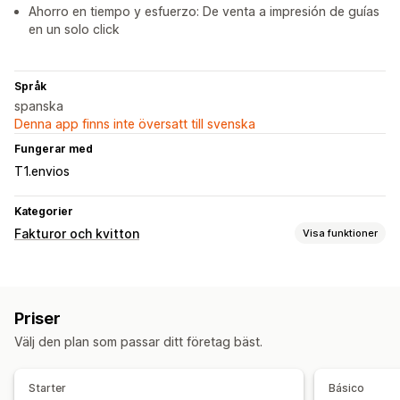
Ahorro en tiempo y esfuerzo: De venta a impresión de guías
en un solo click
Språk
spanska
Denna app finns inte översatt till svenska
Fungerar med
T1.envios
Kategorier
Fakturor och kvitton
Visa funktioner
Dokumenttyper
Orderbekräftelse
Fraktsedlar
Priser
Filhantering
Välj den plan som passar ditt företag bäst.
Bulknedladdning
Automatisering av e-postmeddelanden
PDF-generering
Informationssäkerhet
Starter
Básico