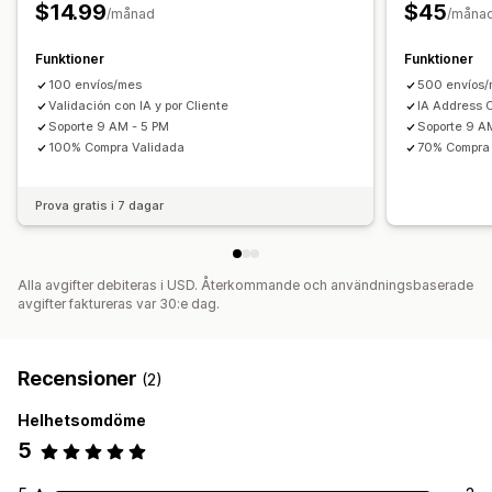
$14.99
$45
/månad
/måna
Funktioner
Funktioner
100 envíos/mes
500 envíos
Validación con IA y por Cliente
IA Address 
Soporte 9 AM - 5 PM
Soporte 9 A
100% Compra Validada
70% Compra
Prova gratis i 7 dagar
Alla avgifter debiteras i USD. Återkommande och användningsbaserade
avgifter faktureras var 30:e dag.
Recensioner
(2)
Helhetsomdöme
5