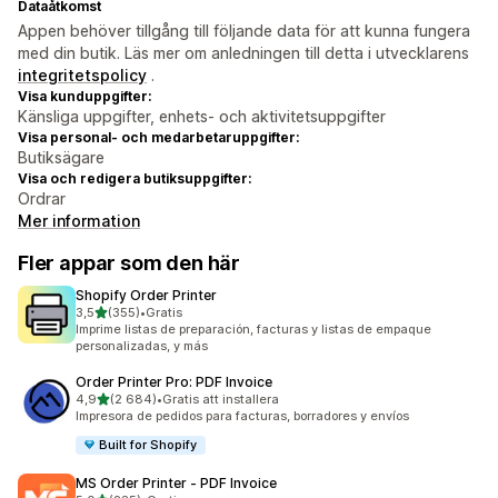
Dataåtkomst
Appen behöver tillgång till följande data för att kunna fungera
med din butik. Läs mer om anledningen till detta i utvecklarens
integritetspolicy
.
Visa kunduppgifter:
Känsliga uppgifter, enhets- och aktivitetsuppgifter
Visa personal- och medarbetaruppgifter:
Butiksägare
Visa och redigera butiksuppgifter:
Ordrar
Mer information
Fler appar som den här
Shopify Order Printer
av 5 stjärnor
3,5
(355)
•
Gratis
355 recensioner totalt
Imprime listas de preparación, facturas y listas de empaque
personalizadas, y más
Order Printer Pro: PDF Invoice
av 5 stjärnor
4,9
(2 684)
•
Gratis att installera
2684 recensioner totalt
Impresora de pedidos para facturas, borradores y envíos
Built for Shopify
MS Order Printer ‑ PDF Invoice