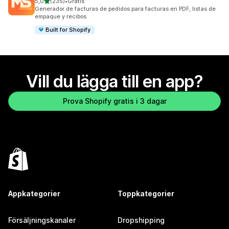
av 5 stjärnor
5,0
(235)
•
Gratis
235 recensioner totalt
Generador de facturas de pedidos para facturas en PDF, listas de
empaque y recibos
Built for Shopify
Vill du lägga till en app?
Prova Shopify gratis i 3 dagar
Appkategorier
Toppkategorier
Försäljningskanaler
Dropshipping