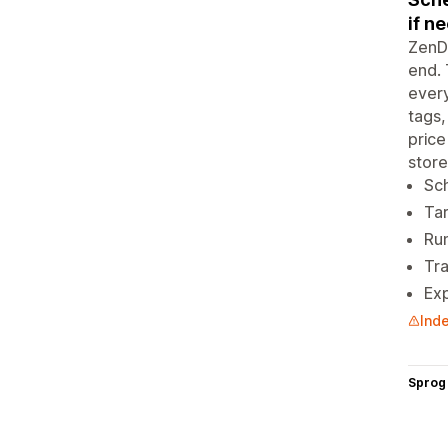
if n
ZenDi
end. 
every
tags,
price
store
Sch
Tar
Run
Tra
Ex
Inde
Sprog