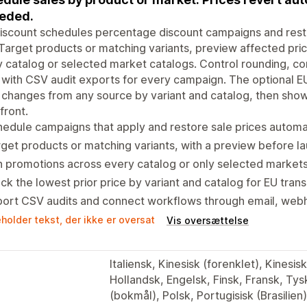
eeded.
scount schedules percentage discount campaigns and resto
Target products or matching variants, preview affected pri
 catalog or selected market catalogs. Control rounding, c
 with CSV audit exports for every campaign. The optional 
 changes from any source by variant and catalog, then shows
front.
edule campaigns that apply and restore sale prices automat
get products or matching variants, with a preview before l
 promotions across every catalog or only selected market
ck the lowest prior price by variant and catalog for EU tra
port CSV audits and connect workflows through email, web
holder tekst, der ikke er oversat
Vis oversættelse
Italiensk, Kinesisk (forenklet), Kinesisk
Hollandsk, Engelsk, Finsk, Fransk, Ty
(bokmål), Polsk, Portugisisk (Brasilien