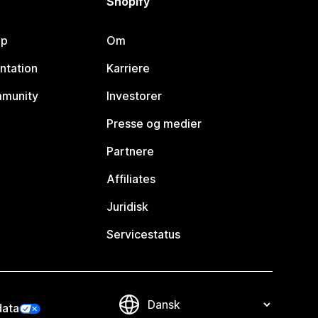
Shopify
lp
Om
ntation
Karriere
mmunity
Investorer
Presse og medier
Partnere
Affiliates
Juridisk
Servicestatus
data