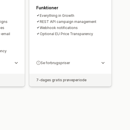
Funktioner
Everything in Growth
igns
REST API campaign management
ies
Webhook notifications
 email
Optional EU Price Transparency
ency
Se forbrugspriser
7-dages gratis prøveperiode