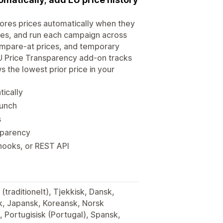
res prices automatically when they
ces, and run each campaign across
ompare-at prices, and temporary
EU Price Transparency add-on tracks
 the lowest prior price in your
ically
aunch
s
nsparency
hooks, or REST API
 (traditionelt), Tjekkisk, Dansk,
sk, Japansk, Koreansk, Norsk
), Portugisisk (Portugal), Spansk,