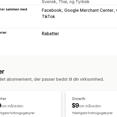
Svensk, Thai, og Tyrkisk
rer sammen med
Facebook
Google Merchant Center
TikTok
rier
Rabatter
Rabattyper
Procentrabatter
Administration af rabatter
er
Kampagner
et abonnement, der passer bedst til din virksomhed.
rter
Growth
0
$9
om måneden
om måneden
ligere forbrugsgebyrer
Yderligere forbrugsgebyrer