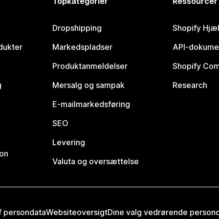
Topkategorier
Ressourcer
Dropshipping
Shopify Hjæ
dukter
Markedspladser
API-dokume
Produktanmeldelser
Shopify Co
g
Mersalg og sampak
Research
E-mailmarkedsføring
SEO
Levering
ion
Valuta og oversættelse
af persondata
Websiteoversigt
Dine valg vedrørende person