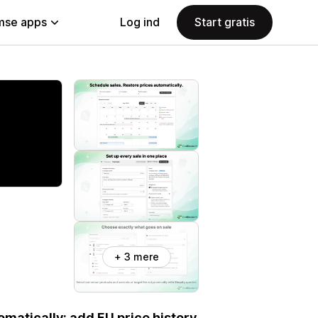
se apps
Log ind
Start gratis
+ 3 mere
omatically; add EU price history