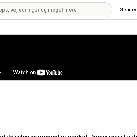
Gennem
ri med udvalgte billeder
dule sales by product or market. Prices revert aut