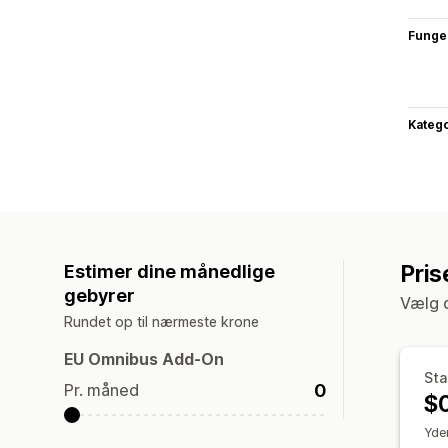
Funge
Katego
Pris
Estimer dine månedlige
gebyrer
Vælg d
Rundet op til nærmeste krone
EU Omnibus Add-On
Sta
0
Pr. måned
$
Yder