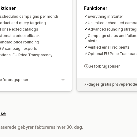
ktioner
Funktioner
 scheduled campaigns per month
Everything in Starter
oduct and query targeting
Unlimited scheduled campa
l or selected catalogs
Advanced rounding strateg
tomatic price rollback
Campaign status and failure
alerts
tandard price rounding
Verified email recipients
SV campaign exports
Optional EU Price Transpar
ptional EU Price Transparency
Se forbrugspriser
e forbrugspriser
7-dages gratis prøveperiode
lse
aserede gebyrer faktureres hver 30. dag.