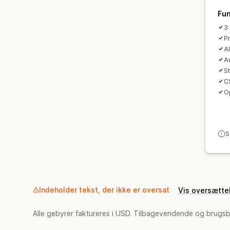
Fun
3
Pr
Al
Au
S
C
O
S
Indeholder tekst, der ikke er oversat
Vis oversætte
Alle gebyrer faktureres i USD. Tilbagevendende og brugsb