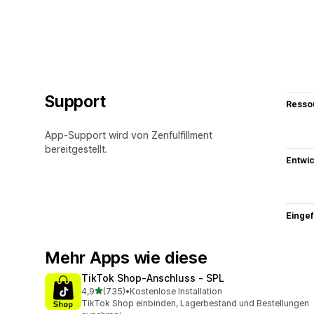
Support
Resso
App-Support wird von Zenfulfillment
bereitgestellt.
Entwic
Eingef
Mehr Apps wie diese
TikTok Shop‑Anschluss ‑ SPL
von 5 Sternen
4,9
(735)
•
Kostenlose Installation
735 Rezensionen insgesamt
TikTok Shop einbinden, Lagerbestand und Bestellungen