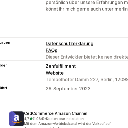
persönlich über unsere Erfahrungen mi
könnt ihr mich gerne auch unter merli
urcen
Datenschutzerklärung
FAQs
Dieser Entwickler bietet keinen direk
kler
Zenfulfillment
Website
Tempelhofer Damm 227, Berlin, 12099
ührt
26. September 2023
CedCommerce Amazon Channel
von 5 Sternen
4,7
(1.064)
•
Kostenlose Installation
1064 Rezensionen insgesamt
Mit dem Amazon-Vertriebskanal wird der Verkauf auf