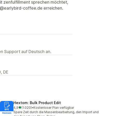
t zenfulfillment sprechen möchtet,
n@earlybird-coffee.de erreichen.
ten Support auf Deutsch an.
, DE
Hextom: Bulk Product Edit
von 5 Sternen
4,9
(1.020)
•
Kostenloser Plan verfügbar
1020 Rezensionen insgesamt
Spare Zeit durch die Massenbearbeitung, den Import und