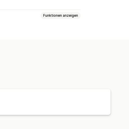
Funktionen anzeigen
en
SKUs
Automatisch
en
Bestellupdates
ort und -export