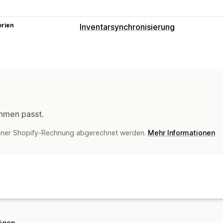
orien
Inventarsynchronisierung
Synchronisierungsart
Bestellungen
Produktdetails
Variant
Benutzerdefiniert
Benachrichtigungen und Berichte
Benutzerdefinierte Benachrichtigung
hmen passt.
E-Mail-Benachrichtigungen
Datenimp
deiner Shopify-Rechnung abgerechnet werden.
Mehr Informationen
eigen