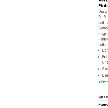
Einb
Die Z
Fulfi
entha
Synch
Lager
– ink
reibu
Ech
Ful
unt
Sta
Ber
Ent
Sprac
Kompat