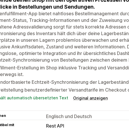
licke in Bestellungen und Sendungen.
enfulfillment-App bietet nahtloses Bestellmanagement durc
llment-Status, Tracking-Informationen und der Zuweisung vo
ltene Adressvalidierung sorgt für stets korrekte Adressen d
ronisierung des Inventars hält dich über deine Lagerbestä
plätze in unseren Lagern problemlos überwachen und erhälts
lusive Ankunftsdaten, Zustand und weiteren Informationen. D
ngslose, optimierte Integration und ihr übersichtliches Dash
tzeit-Synchronisierung von Bestellungen zwischen deinem 
fillment-Erstellung im Shop inklusive Tracking und Versandd
erwegs ist.
ndortbasierte Echtzeit-Synchronisierung der Lagerbeständ
eitstellung benutzerdefinierter Versandtarife im Checkout 
hält automatisch übersetzten Text
Original anzeigen
hen
Englisch und Deutsch
ibel mit
Rest API